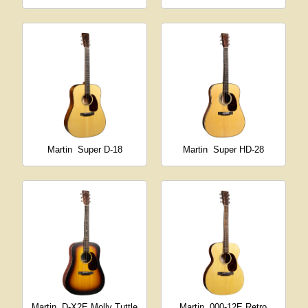
Martin
Super D-18
Martin
Super HD-28
Martin
D-X2E Molly Tuttle
Martin
000-12E Retro