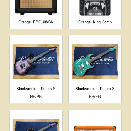
Orange
PPC108/BK
Orange
King Comp
Blacksmoker
Futura-S
Blacksmoker
Futura-S
HH/PB
HH/EG