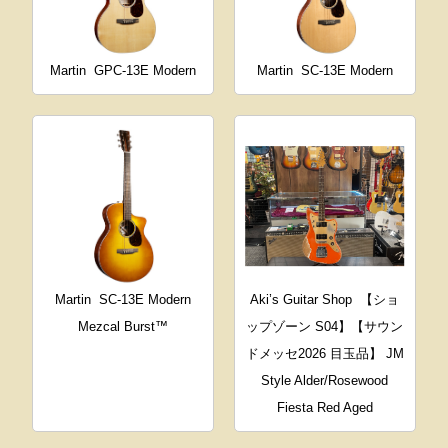
Martin
GPC-13E Modern
Martin
SC-13E Modern
Martin
SC-13E Modern
Aki’s Guitar Shop
【ショ
Mezcal Burst™
ップゾーン S04】【サウン
ドメッセ2026 目玉品】 JM
Style Alder/Rosewood
Fiesta Red Aged