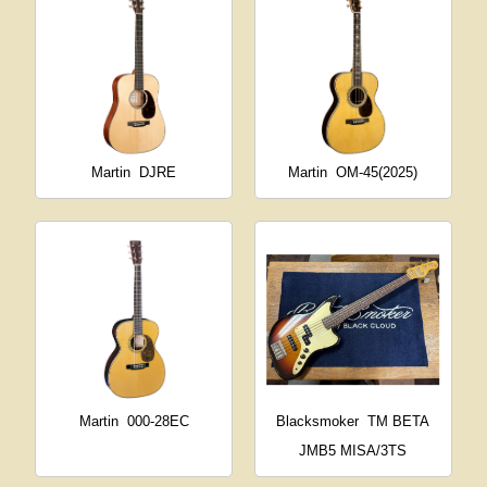
Martin
DJRE
Martin
OM-45(2025)
Martin
000-28EC
Blacksmoker
TM BETA
JMB5 MISA/3TS