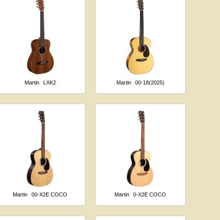
Martin
LXK2
Martin
00-18(2025)
Martin
00-X2E COCO
Martin
0-X2E COCO