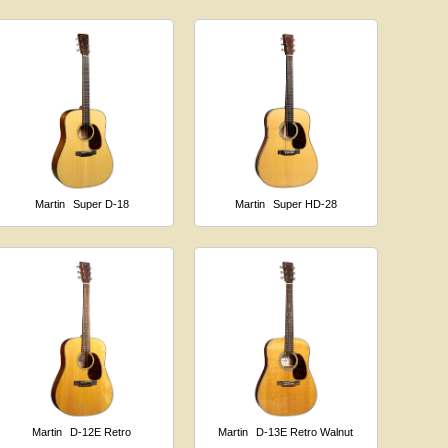
Martin
Super D-18
Martin
Super HD-28
Martin
D-12E Retro
Martin
D-13E Retro Walnut