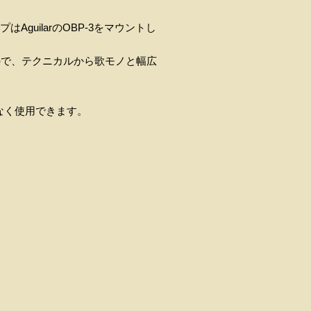
AguilarのOBP-3をマウントし
ので、テクニカルから歌モノと幅広
なく使用できます。