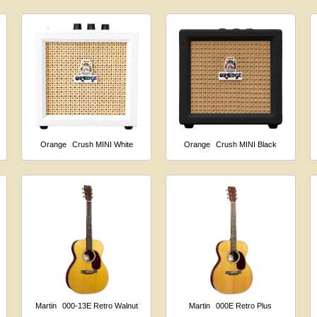
Orange
Crush MINI White
Orange
Crush MINI Black
Martin
000-13E Retro Walnut
Martin
000E Retro Plus