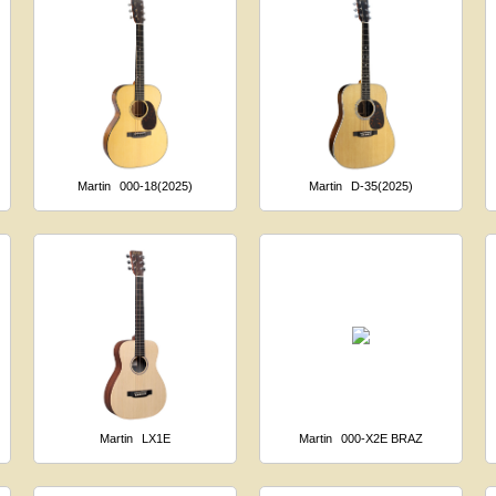
Martin
000-18(2025)
Martin
D-35(2025)
Martin
LX1E
Martin
000-X2E BRAZ