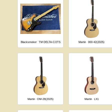
Blacksmoker
TM DELTA-C/2TS
Martin
000-42(2025)
Martin
OM-28(2025)
Martin
LX1