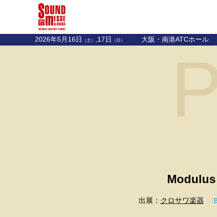
2026年5月16日
,17日
大阪・南港ATCホール
（土）
（日）
P
Modulus
出展：
クロサワ楽器
B