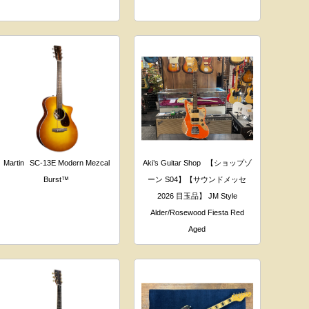
Martin
SC-13E Modern Mezcal
Aki’s Guitar Shop
【ショップゾ
Burst™
ーン S04】【サウンドメッセ
2026 目玉品】 JM Style
Alder/Rosewood Fiesta Red
Aged