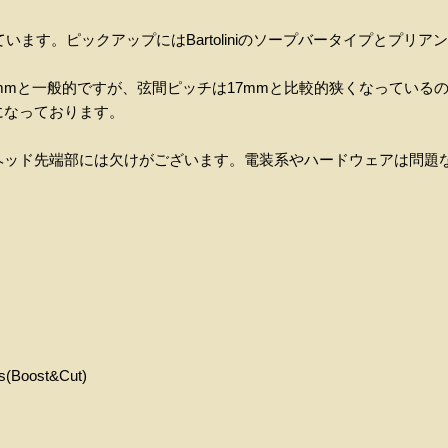
ます。ピックアップにはBartoliniのソープバータイプとプリアンプは
5mmと一般的ですが、弦間ピッチは17mmと比較的狭くなっている
になっております。
ヘッド先端部には欠けがございます。電装系やハードウェアは問題
ss(Boost&Cut)