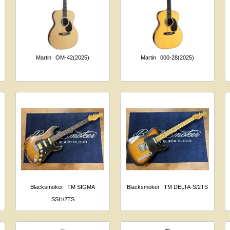
Martin
OM-42(2025)
Martin
000-28(2025)
Blacksmoker
TM SIGMA
Blacksmoker
TM DELTA-S/2TS
SSH/2TS