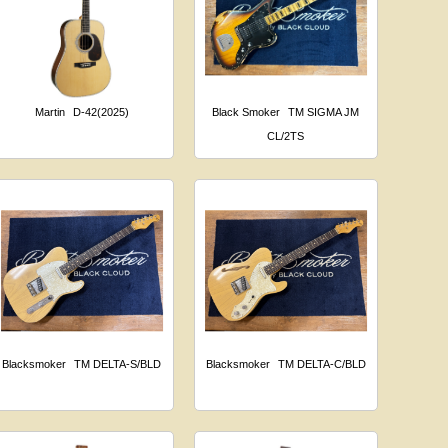
Martin
D-42(2025)
Black Smoker
TM SIGMA JM
CL/2TS
Blacksmoker
TM DELTA-S/BLD
Blacksmoker
TM DELTA-C/BLD