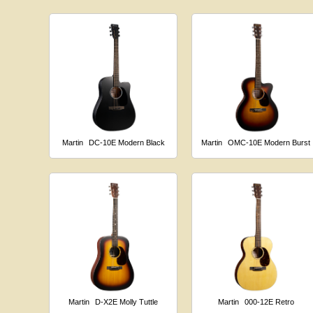
Martin
DC-10E Modern Black
Martin
OMC-10E Modern Burst
Martin
D-X2E Molly Tuttle
Martin
000-12E Retro