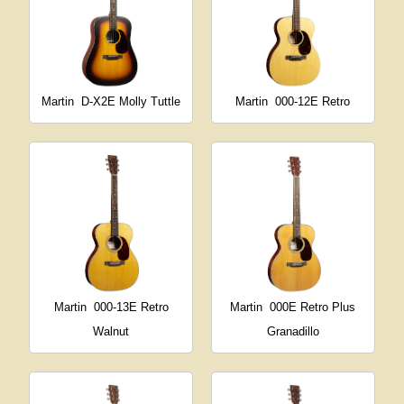
Martin
D-X2E Molly Tuttle
Martin
000-12E Retro
Martin
000-13E Retro
Martin
000E Retro Plus
Walnut
Granadillo