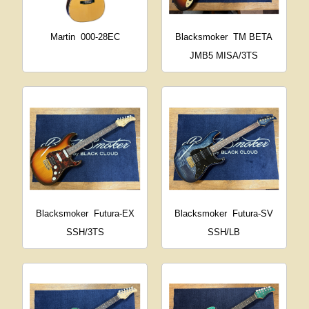
Martin
000-28EC
Blacksmoker
TM BETA
JMB5 MISA/3TS
Blacksmoker
Futura-EX
Blacksmoker
Futura-SV
SSH/3TS
SSH/LB