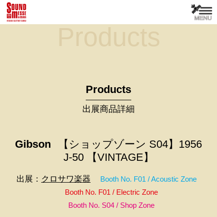
Products
Products
出展商品詳細
Gibson
【ショップゾーン S04】1956
J-50 【VINTAGE】
出展：
クロサワ楽器
Booth No. F01 / Acoustic Zone
Booth No. F01 / Electric Zone
Booth No. S04 / Shop Zone