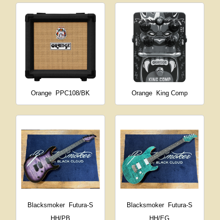
Orange
PPC108/BK
Orange
King Comp
Blacksmoker
Futura-S
Blacksmoker
Futura-S
HH/PB
HH/EG