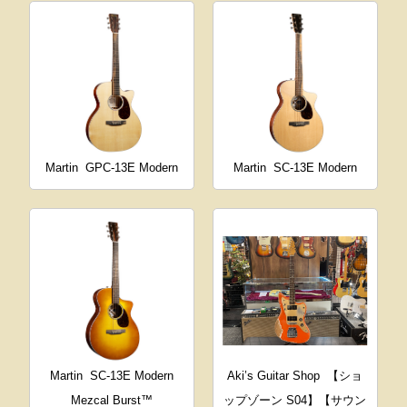
Martin
GPC-13E Modern
Martin
SC-13E Modern
Martin
SC-13E Modern
Aki’s Guitar Shop
【ショ
Mezcal Burst™
ップゾーン S04】【サウン