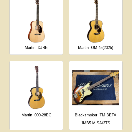
Martin
DJRE
Martin
OM-45(2025)
Martin
000-28EC
Blacksmoker
TM BETA
JMB5 MISA/3TS