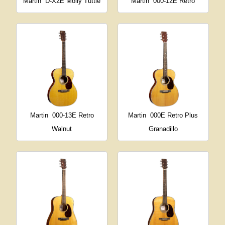
Martin
D-X2E Molly Tuttle
Martin
000-12E Retro
Martin
000-13E Retro
Martin
000E Retro Plus
Walnut
Granadillo