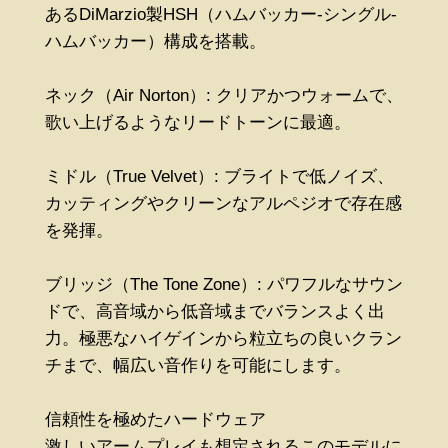
あるDiMarzio製HSH（ハムバッカー-シングル-
ハムバッカー）構成を搭載。
ネック（Air Norton）: クリアかつウォームで、
歌い上げるようなリードトーンに最適。
ミドル（True Velvet）: ブライトで低ノイズ、
カッティングやクリーンなアルペジオで存在感
を発揮。
ブリッジ（The Tone Zone）: パワフルなサウン
ドで、高音域から低音域までバランスよく出
力。極悪なハイゲインから粒立ちの良いクラン
チまで、幅広い音作りを可能にします。
信頼性を極めたハードウェア
激しいアームプレイも想定されるこのモデルに