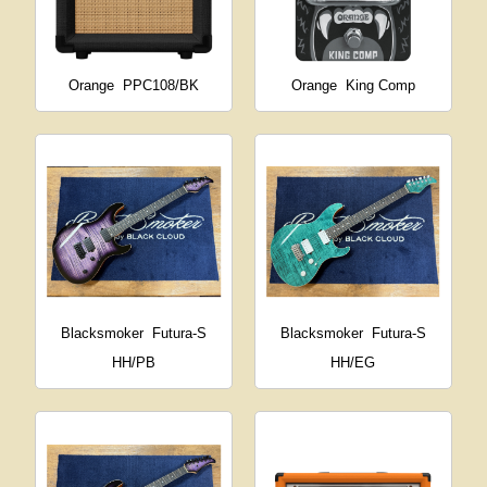
Orange
PPC108/BK
Orange
King Comp
Blacksmoker
Futura-S
Blacksmoker
Futura-S
HH/PB
HH/EG