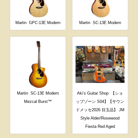
Martin
GPC-13E Modern
Martin
SC-13E Modern
Martin
SC-13E Modern
Aki’s Guitar Shop
【ショ
Mezcal Burst™
ップゾーン S04】【サウン
ドメッセ2026 目玉品】 JM
Style Alder/Rosewood
Fiesta Red Aged