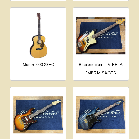
Martin
000-28EC
Blacksmoker
TM BETA
JMB5 MISA/3TS