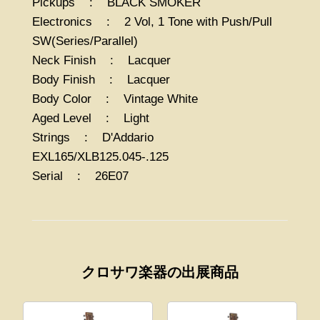
Pickups : BLACK SMOKER
Electronics : 2 Vol, 1 Tone with Push/Pull
SW(Series/Parallel)
Neck Finish : Lacquer
Body Finish : Lacquer
Body Color : Vintage White
Aged Level : Light
Strings : D'Addario
EXL165/XLB125.045-.125
Serial : 26E
07
クロサワ楽器の出展商品