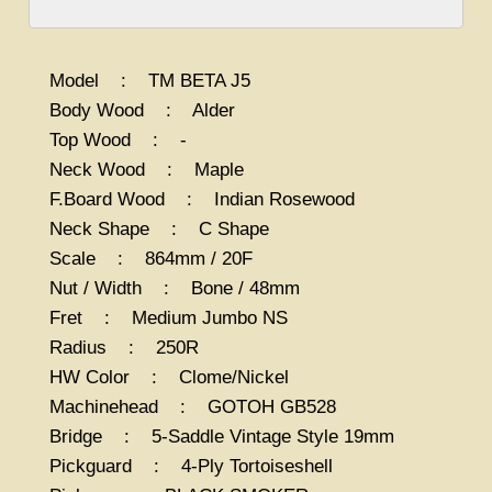
Model : TM BETA J5
Body Wood : Alder
Top Wood : -
Neck Wood : Maple
F.Board Wood : Indian Rosewood
Neck Shape : C Shape
Scale : 864mm / 20F
Nut / Width : Bone / 48mm
Fret : Medium Jumbo NS
Radius : 250R
HW Color : Clome/Nickel
Machinehead : GOTOH GB528
Bridge : 5-Saddle Vintage Style 19mm
Pickguard : 4-Ply Tortoiseshell