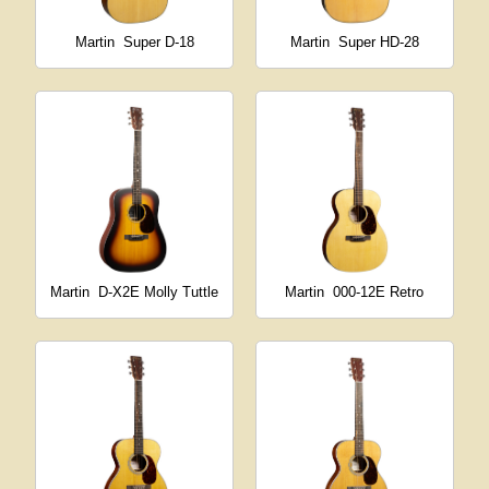
Martin
Super D-18
Martin
Super HD-28
Martin
D-X2E Molly Tuttle
Martin
000-12E Retro