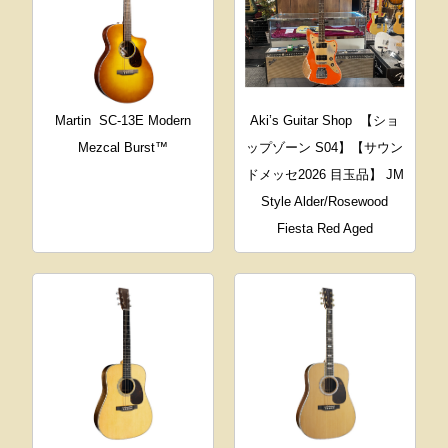
Martin
SC-13E Modern
Aki’s Guitar Shop
【ショ
Mezcal Burst™
ップゾーン S04】【サウン
ドメッセ2026 目玉品】 JM
Style Alder/Rosewood
Fiesta Red Aged