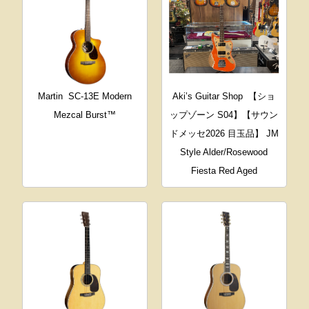
Martin
SC-13E Modern
Aki’s Guitar Shop
【ショ
Mezcal Burst™
ップゾーン S04】【サウン
ドメッセ2026 目玉品】 JM
Style Alder/Rosewood
Fiesta Red Aged