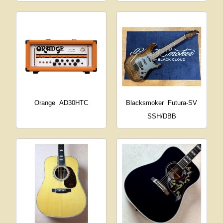
Orange
AD30HTC
Blacksmoker
Futura-SV
SSH/DBB