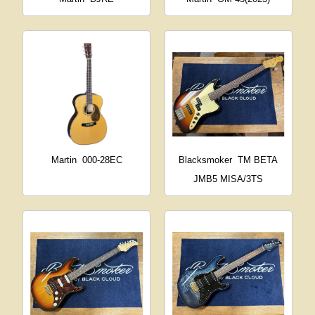
Martin
000-28EC
Blacksmoker
TM BETA
JMB5 MISA/3TS