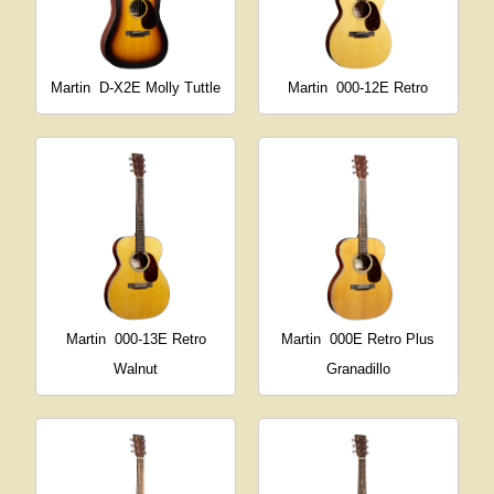
Martin
D-X2E Molly Tuttle
Martin
000-12E Retro
Martin
000-13E Retro
Martin
000E Retro Plus
Walnut
Granadillo