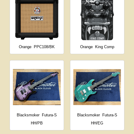
Orange
PPC108/BK
Orange
King Comp
Blacksmoker
Futura-S
Blacksmoker
Futura-S
HH/PB
HH/EG