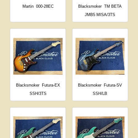
Martin
000-28EC
Blacksmoker
TM BETA
JMB5 MISA/3TS
Blacksmoker
Futura-EX
Blacksmoker
Futura-SV
SSH/3TS
SSH/LB