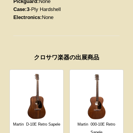
Pickguard:
None
Case:3
-Ply Hardshell
Electronics:
None
クロサワ楽器の出展商品
Martin
D-10E Retro Sapele
Martin
000-10E Retro
Sapele