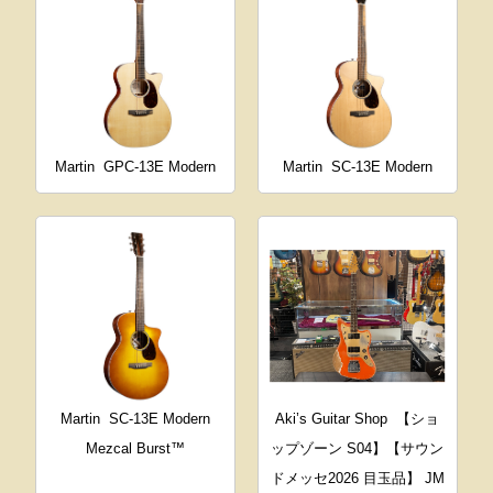
Martin
GPC-13E Modern
Martin
SC-13E Modern
Martin
SC-13E Modern
Aki’s Guitar Shop
【ショ
Mezcal Burst™
ップゾーン S04】【サウン
ドメッセ2026 目玉品】 JM