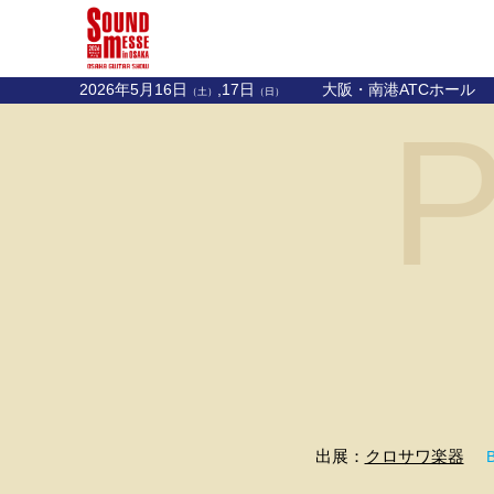
2026年5月16日
,17日
大阪・南港ATCホール
（土）
（日）
P
出展：
クロサワ楽器
B