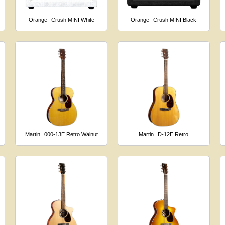
Orange
Crush MINI White
Orange
Crush MINI Black
Martin
000-13E Retro Walnut
Martin
D-12E Retro