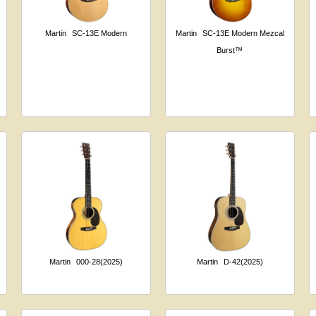
Martin
SC-13E Modern
Martin
SC-13E Modern Mezcal
Burst™
Martin
000-28(2025)
Martin
D-42(2025)