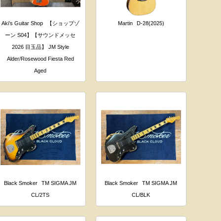
Aki’s Guitar Shop
【ショップゾ
Martin
D-28(2025)
ーン S04】【サウンドメッセ
2026 目玉品】 JM Style
Alder/Rosewood Fiesta Red
Aged
Black Smoker
TM SIGMA JM
Black Smoker
TM SIGMA JM
CL/2TS
CL/BLK