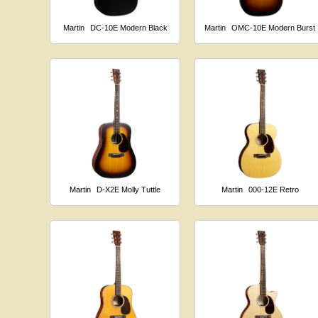
Martin
DC-10E Modern Black
Martin
OMC-10E Modern Burst
Martin
D-X2E Molly Tuttle
Martin
000-12E Retro