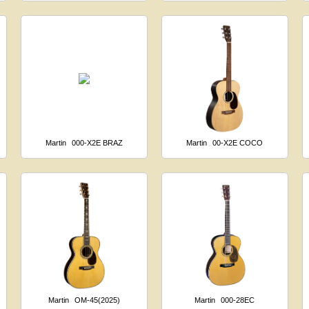
Martin
000-X2E BRAZ
Martin
00-X2E COCO
Martin
OM-45(2025)
Martin
000-28EC