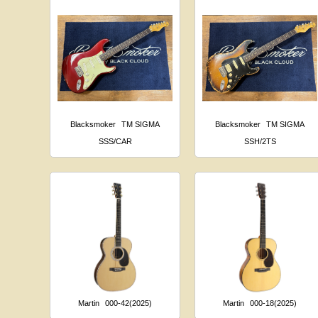
Blacksmoker
TM SIGMA
Blacksmoker
TM SIGMA
SSS/CAR
SSH/2TS
Martin
000-42(2025)
Martin
000-18(2025)