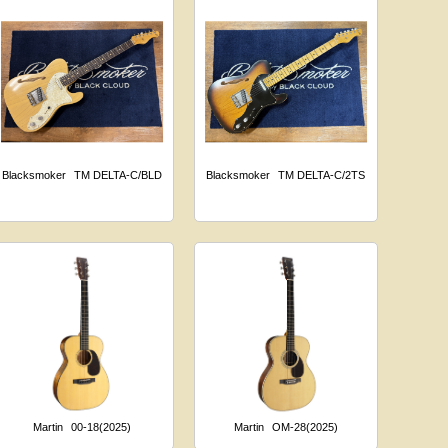
Blacksmoker
TM DELTA-C/BLD
Blacksmoker
TM DELTA-C/2TS
Martin
00-18(2025)
Martin
OM-28(2025)