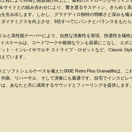
の工程により共鳴と開放感が向上し、最初のストロークからヴィン
ク＆サイドとの組み合わせにより、響き渡るサスティン、きらめく高
色を生み出します。しかし、グラナディロ独特の明瞭さと深みも備
とダイナミクスを向上させ、6弦すべてにパンチとバランスをもたら
ック・プロファイルと高性能テーパーにより、自然な演奏性を実現。快適性
ョートスケールは、コードワークや複雑なランも容易にこなし、エボ
インレイやマルチ ストライプ・ロゼットなど、Classic Style 
与えています。
ニクスとソフトシェルケースを備えた000E Retro Plus Granadil
、作曲、リハーサル、そして演奏にも最適です。自宅でインスピレ
ーは、あなたと共に成長するサウンドとフィーリングを提供します