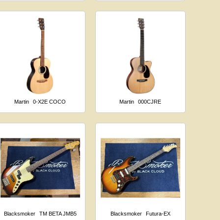
Martin
0-X2E COCO
Martin
000CJRE
Blacksmoker
TM BETA JMB5
Blacksmoker
Futura-EX