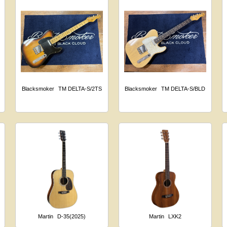
Blacksmoker
TM DELTA-S/2TS
Blacksmoker
TM DELTA-S/BLD
Martin
D-35(2025)
Martin
LXK2