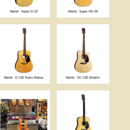
Martin
Super D-18
Martin
Super HD-28
Martin
D-13E Retro Walnut
Martin
DC-13E Modern