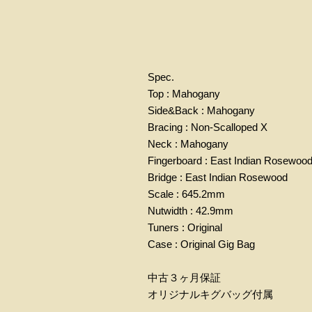
Spec.
Top : Mahogany
Side&Back : Mahogany
Bracing : Non-Scalloped X
Neck : Mahogany
Fingerboard : East Indian Rosewoo
Bridge : East Indian Rosewood
Scale : 645.2mm
Nutwidth : 42.9mm
Tuners : Original
Case : Original Gig Bag
中古３ヶ月保証
オリジナルキグバッグ付属