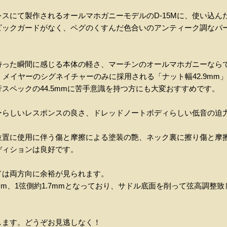
スにて製作されるオールマホガニーモデルのD-15Mに、使い込ん
ピックガードがなく、ペグのくすんだ色合いのアンティーク調なパ
持った瞬間に感じる本体の軽さ、マーチンのオールマホガニーなら
・メイヤーのシグネイチャーのみに採用される「ナット幅42.9mm
スペックの44.5mmに苦手意識を持つ方にも大変おすすめです。
ーらしいレスポンスの良さ、ドレッドノートボディらしい低音の迫
位置に使用に伴う傷と摩擦による塗装の艶、ネック裏に擦り傷と摩
ディションは良好です。
ドは両方向に余裕が見られます。
2mm、1弦側約1.7mmとなっており、サドル底面を削って弦高調整
します。どうぞお見逃しなく！