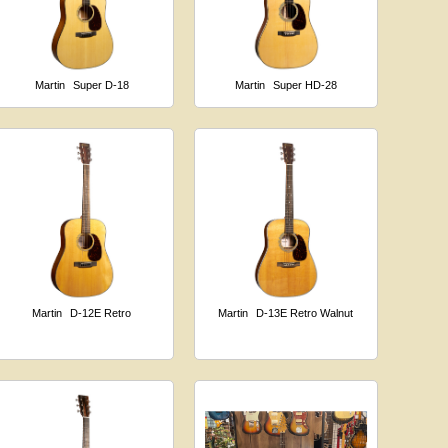
Martin
Super D-18
Martin
Super HD-28
Martin
D-12E Retro
Martin
D-13E Retro Walnut