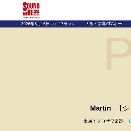
2026年5月16日
,17日
大阪・南港ATCホール
（土）
（日）
P
Martin
【ショ
出展：
クロサワ楽器
B