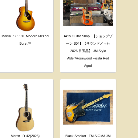
Martin
SC-13E Modern Mezcal
Aki’s Guitar Shop
【ショップゾ
Burst™
ーン S04】【サウンドメッセ
2026 目玉品】 JM Style
Alder/Rosewood Fiesta Red
Aged
Martin
D-42(2025)
Black Smoker
TM SIGMA JM