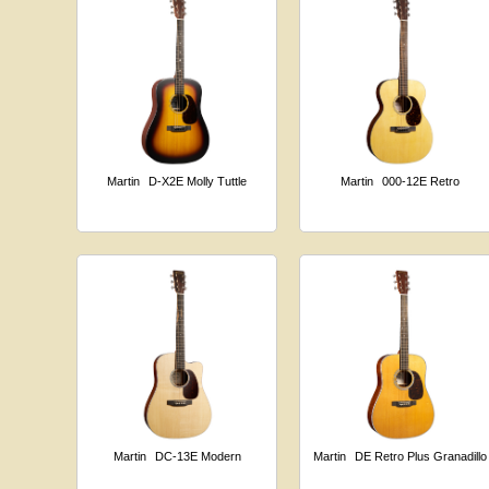
Martin
D-X2E Molly Tuttle
Martin
000-12E Retro
Martin
DC-13E Modern
Martin
DE Retro Plus Granadillo