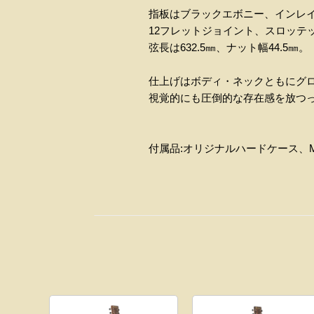
指板はブラックエボニー、インレイはSty
12フレットジョイント、スロッテッドヘ
弦長は632.5㎜、ナット幅44.5㎜。
仕上げはボディ・ネックともにグ
視覚的にも圧倒的な存在感を放つ
付属品:オリジナルハードケース、Ma