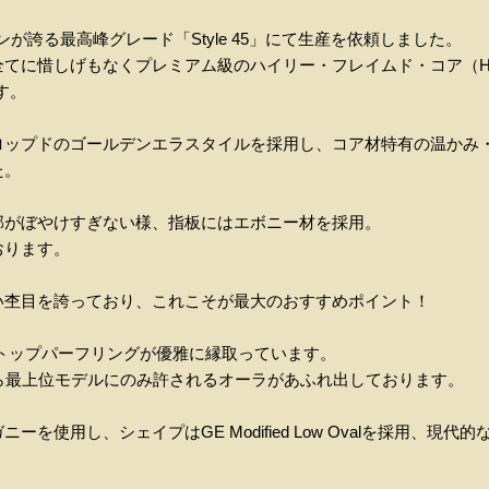
ティンが誇る最高峰グレード「Style 45」にて生産を依頼しました。
惜しげもなくプレミアム級のハイリー・フレイムド・コア（Highly 
す。
ロップドのゴールデンエラスタイルを採用し、コア材特有の温かみ
た。
郭がぼやけすぎない様、指板にはエボニー材を採用。
おります。
い杢目を誇っており、これこそが最大のおすすめポイント！
と、トップパーフリングが優雅に縁取っています。
ら最上位モデルにのみ許されるオーラがあふれ出しております。
を使用し、シェイプはGE Modified Low Ovalを採用、現