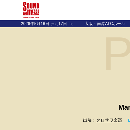
2026年5月16日
,17日
大阪・南港ATCホール
（土）
（日）
P
Mar
出展：
クロサワ楽器
B