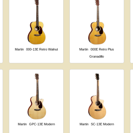
Martin
000-13E Retro Walnut
Martin
000E Retro Plus
Granadillo
Martin
GPC-13E Modern
Martin
SC-13E Modern