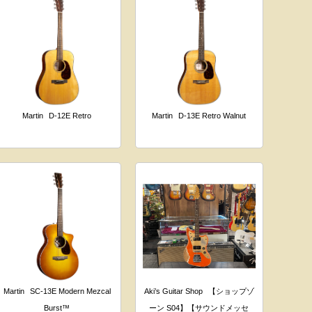
Martin
D-12E Retro
Martin
D-13E Retro Walnut
Martin
SC-13E Modern Mezcal
Aki’s Guitar Shop
【ショップゾ
Burst™
ーン S04】【サウンドメッセ