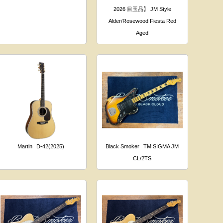
2026 目玉品】 JM Style
Alder/Rosewood Fiesta Red
Aged
Martin
D-42(2025)
Black Smoker
TM SIGMA JM
CL/2TS