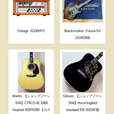
Orange
AD30HTC
Blacksmoker
Futura-SV
SSH/DBB
Martin
【ショップゾーン
Gibson
【ショップゾーン
S04】CTM D-45 1968
S04】Hummingbird
Inspired #2970288 【カス
standard EB 2022年製