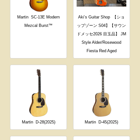
Martin
SC-13E Modern
Aki’s Guitar Shop
【ショ
Mezcal Burst™
ップゾーン S04】【サウン
ドメッセ2026 目玉品】 JM
Style Alder/Rosewood
Fiesta Red Aged
Martin
D-28(2025)
Martin
D-45(2025)