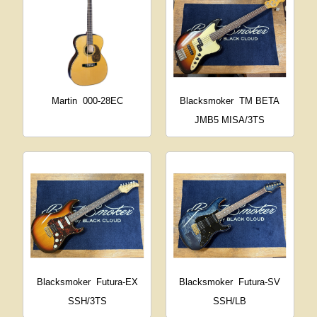
Martin
000-28EC
Blacksmoker
TM BETA
JMB5 MISA/3TS
Blacksmoker
Futura-EX
Blacksmoker
Futura-SV
SSH/3TS
SSH/LB