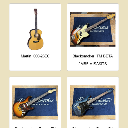
Martin
000-28EC
Blacksmoker
TM BETA
JMB5 MISA/3TS