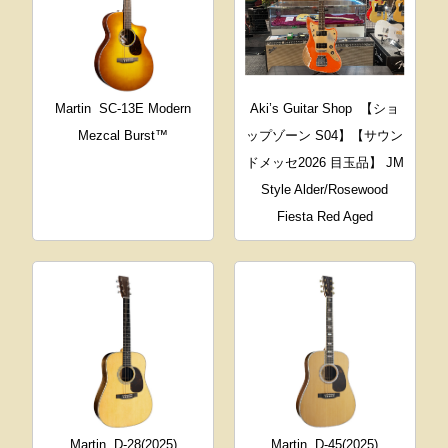
Martin
SC-13E Modern
Aki’s Guitar Shop
【ショ
Mezcal Burst™
ップゾーン S04】【サウン
ドメッセ2026 目玉品】 JM
Style Alder/Rosewood
Fiesta Red Aged
Martin
D-28(2025)
Martin
D-45(2025)