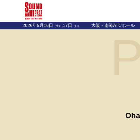
2026年5月16日
,17日
大阪・南港ATCホール
（土）
（日）
P
Oha