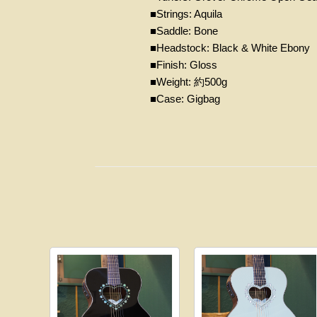
■Strings: Aquila
■Saddle: Bone
■Headstock: Black & White Ebony
■Finish: Gloss
■Weight: 約500g
■Case: Gigbag