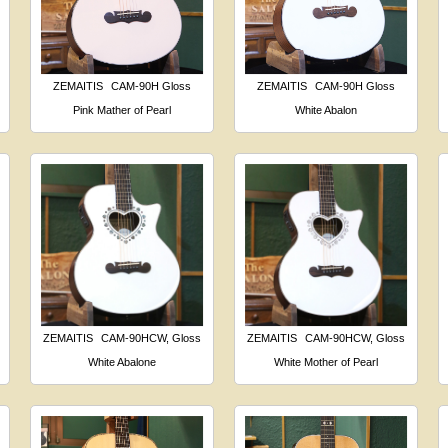
ZEMAITIS
CAM-90H Gloss
ZEMAITIS
CAM-90H Gloss
Pink Mather of Pearl
White Abalon
ZEMAITIS
CAM-90HCW, Gloss
ZEMAITIS
CAM-90HCW, Gloss
White Abalone
White Mother of Pearl