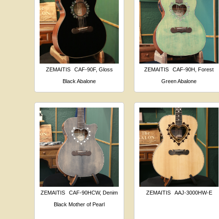
ZEMAITIS
CAF-90F, Gloss
ZEMAITIS
CAF-90H, Forest
Black Abalone
Green Abalone
ZEMAITIS
CAF-90HCW, Denim
ZEMAITIS
AAJ-3000HW-E
Black Mother of Pearl