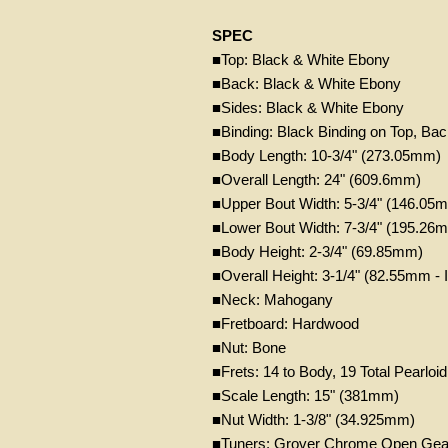
SPEC
■Top: Black & White Ebony
■Back: Black & White Ebony
■Sides: Black & White Ebony
■Binding: Black Binding on Top, Ba
■Body Length: 10-3/4" (273.05mm)
■Overall Length: 24" (609.6mm)
■Upper Bout Width: 5-3/4" (146.05
■Lower Bout Width: 7-3/4" (195.26
■Body Height: 2-3/4" (69.85mm)
■Overall Height: 3-1/4" (82.55mm - 
■Neck: Mahogany
■Fretboard: Hardwood
■Nut: Bone
■Frets: 14 to Body, 19 Total Pearloid
■Scale Length: 15" (381mm)
■Nut Width: 1-3/8" (34.925mm)
■Tuners: Grover Chrome Open Gea