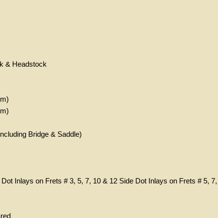
ck & Headstock
mm)
mm)
Including Bridge & Saddle)
 Dot Inlays on Frets # 3, 5, 7, 10 & 12 Side Dot Inlays on Frets # 5, 7
red