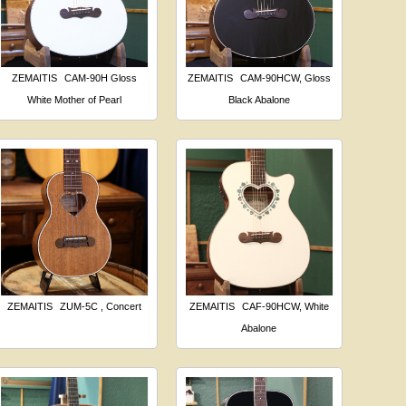
ZEMAITIS
CAM-90H Gloss
ZEMAITIS
CAM-90HCW, Gloss
White Mother of Pearl
Black Abalone
ZEMAITIS
ZUM-5C , Concert
ZEMAITIS
CAF-90HCW, White
Abalone