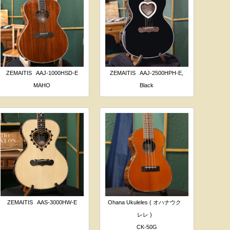
ZEMAITIS
AAJ-1000HSD-E
ZEMAITIS
AAJ-2500HPH-E,
MAHO
Black
ZEMAITIS
AAS-3000HW-E
Ohana Ukuleles ( オハナウク
レレ )
CK-50G