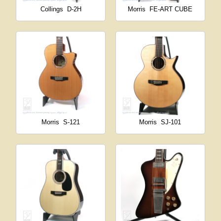
Collings
D-2H
Morris
FE-ART CUBE
Morris
S-121
Morris
SJ-101