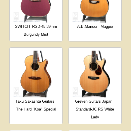
SWITCH
RSD-45 39mm
A.B.Manson
Magpie
Burgundy Mist
Taku Sakashta Guitars
Greven Guitars Japan
The Hard "Koa" Special
Standard-JC RS White
Lady