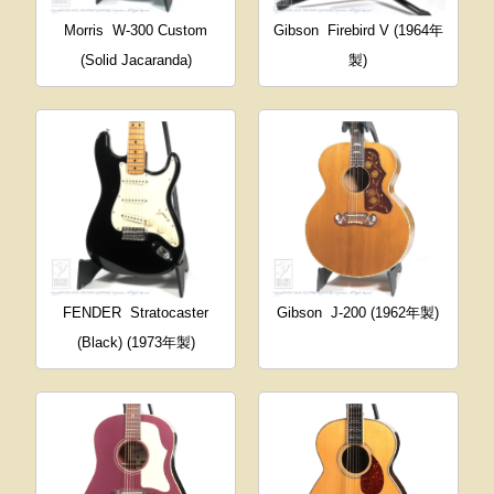
Morris
W-300 Custom
Gibson
Firebird V (1964年
(Solid Jacaranda)
製)
FENDER
Stratocaster
Gibson
J-200 (1962年製)
(Black) (1973年製)