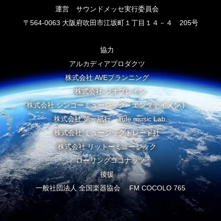
運営 サウンドメッセ実行委員会
〒564-0063 大阪府吹田市江坂町１丁目１４－４ 205号
協力
アルカディアプロダクツ
株式会社 AVEプランニング
株式会社 ジオブレイン
株式会社 シンコーミュージック・エンタテイメント
株式会社 第一紙行 Tule music Lab.
株式会社 ミュージックトレード社
株式会社 リットーミュージック
ローリングココナッツ
後援
一般社団法人 全国楽器協会 FM COCOLO 765