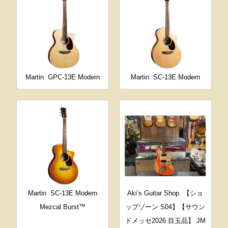
Martin
GPC-13E Modern
Martin
SC-13E Modern
Martin
SC-13E Modern
Aki’s Guitar Shop
【ショ
Mezcal Burst™
ップゾーン S04】【サウン
ドメッセ2026 目玉品】 JM