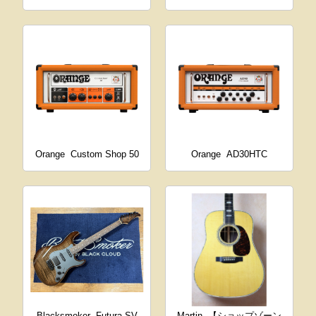
Orange
Custom Shop 50
Orange
AD30HTC
Blacksmoker
Futura-SV
Martin
【ショップゾーン