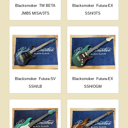
Blacksmoker
TM BETA
Blacksmoker
Futura-EX
JMB5 MISA/3TS
SSH/3TS
Blacksmoker
Futura-SV
Blacksmoker
Futura-EX
SSH/LB
SSH/OGM