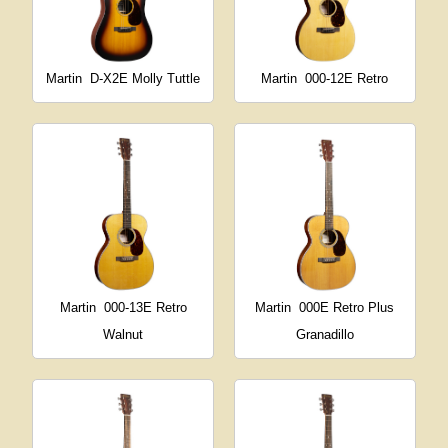
Martin
D-X2E Molly Tuttle
Martin
000-12E Retro
Martin
000-13E Retro
Martin
000E Retro Plus
Walnut
Granadillo