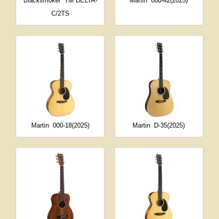
Blacksmoker
TM DELTA-
Martin
000-42(2025)
C/2TS
Martin
000-18(2025)
Martin
D-35(2025)