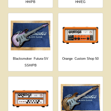
HH/PB
HH/EG
Blacksmoker
Futura-SV
Orange
Custom Shop 50
SSH/PB