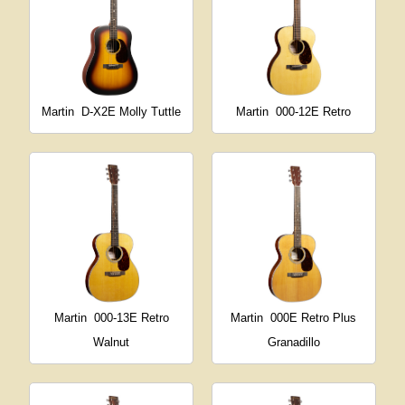
Martin
D-X2E Molly Tuttle
Martin
000-12E Retro
Martin
000-13E Retro
Martin
000E Retro Plus
Walnut
Granadillo