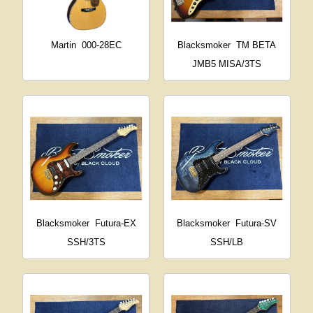
Martin
000-28EC
Blacksmoker
TM BETA
JMB5 MISA/3TS
Blacksmoker
Futura-EX
Blacksmoker
Futura-SV
SSH/3TS
SSH/LB