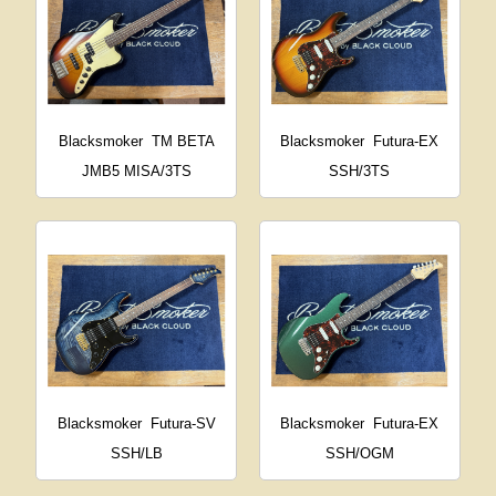
Blacksmoker
TM BETA
Blacksmoker
Futura-EX
JMB5 MISA/3TS
SSH/3TS
Blacksmoker
Futura-SV
Blacksmoker
Futura-EX
SSH/LB
SSH/OGM