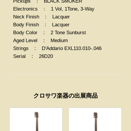
Pickups : BLACK SMOKER
Electronics : 1 Vol, 1Tone, 3-Way
Neck Finish : Lacquer
Body Finish : Lacquer
Body Color : 2 Tone Sunburst
Aged Level : Medium
Strings : D'Addario EXL110.010-.046
Serial : 26D20
クロサワ楽器の出展商品