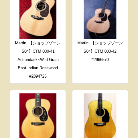
Martin
【ショップゾーン
Martin
【ショップゾーン
S04】CTM 000-41
S04】CTM 000-42
Adirondack×Wild Grain
#2966570
East Indian Rosewood
#2894725