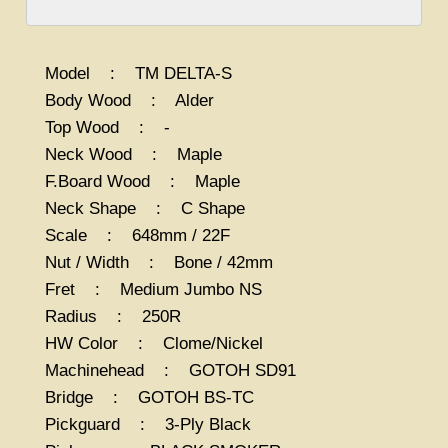
Model : TM DELTA-S
Body Wood : Alder
Top Wood : -
Neck Wood : Maple
F.Board Wood : Maple
Neck Shape : C Shape
Scale : 648mm / 22F
Nut / Width : Bone / 42mm
Fret : Medium Jumbo NS
Radius : 250R
HW Color : Clome/Nickel
Machinehead : GOTOH SD91
Bridge : GOTOH BS-TC
Pickguard : 3-Ply Black