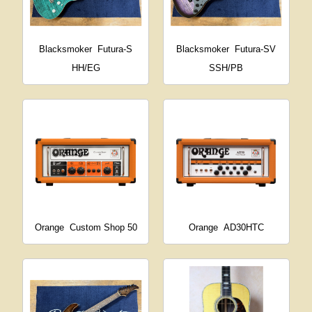
Blacksmoker
Futura-S
Blacksmoker
Futura-SV
HH/EG
SSH/PB
Orange
Custom Shop 50
Orange
AD30HTC