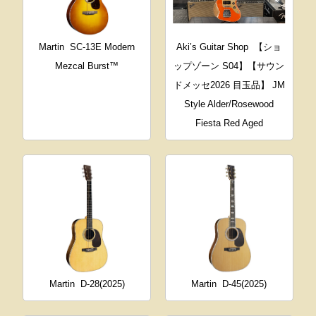
Martin
SC-13E Modern
Aki’s Guitar Shop
【ショ
Mezcal Burst™
ップゾーン S04】【サウン
ドメッセ2026 目玉品】 JM
Style Alder/Rosewood
Fiesta Red Aged
Martin
D-28(2025)
Martin
D-45(2025)