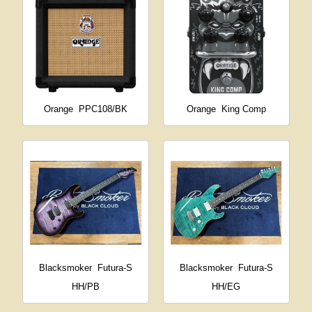
Orange
PPC108/BK
Orange
King Comp
Blacksmoker
Futura-S
Blacksmoker
Futura-S
HH/PB
HH/EG