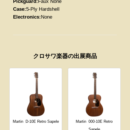
Pickguard:
Faux None
Case:
5-Ply Hardshell
Electronics:
None
クロサワ楽器の出展商品
Martin
D-10E Retro Sapele
Martin
000-10E Retro
Sapele