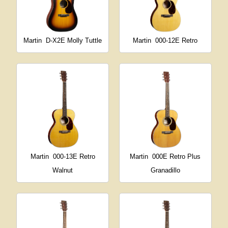
Martin
D-X2E Molly Tuttle
Martin
000-12E Retro
Martin
000-13E Retro
Martin
000E Retro Plus
Walnut
Granadillo