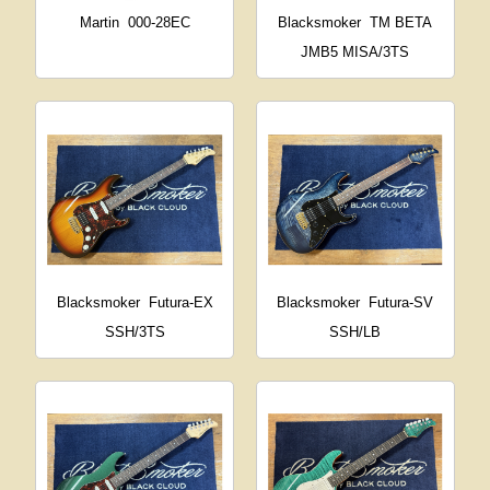
Martin
000-28EC
Blacksmoker
TM BETA
JMB5 MISA/3TS
Blacksmoker
Futura-EX
Blacksmoker
Futura-SV
SSH/3TS
SSH/LB