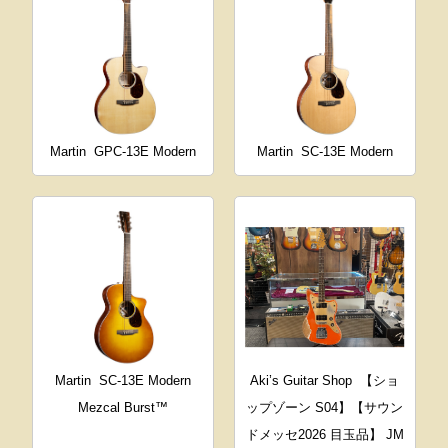
Martin
GPC-13E Modern
Martin
SC-13E Modern
Martin
SC-13E Modern
Aki’s Guitar Shop
【ショ
Mezcal Burst™
ップゾーン S04】【サウン
ドメッセ2026 目玉品】 JM