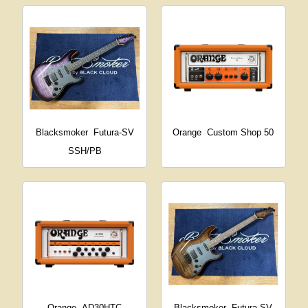
Blacksmoker
Futura-SV
Orange
Custom Shop 50
SSH/PB
Orange
AD30HTC
Blacksmoker
Futura-SV