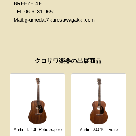
BREEZE 4Ｆ
TEL:06-6131-9651
Mail:g-umeda@kurosawagakki.com
クロサワ楽器の出展商品
Martin
D-10E Retro Sapele
Martin
000-10E Retro