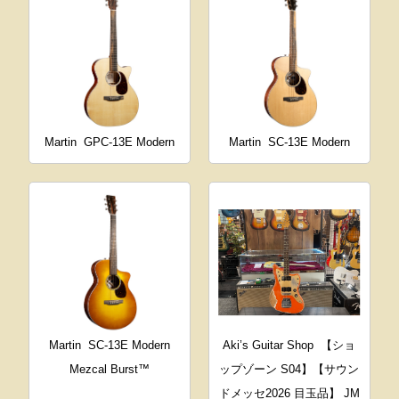
Martin
GPC-13E Modern
Martin
SC-13E Modern
Martin
SC-13E Modern
Aki’s Guitar Shop
【ショ
Mezcal Burst™
ップゾーン S04】【サウン
ドメッセ2026 目玉品】 JM