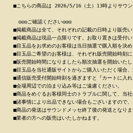
■こちらの商品は 2026/5/16（土）13時より
　◎◎◎ご確認ください◎◎◎
■掲載商品は全て、それぞれの記載の日時より販売
■掲載商品は現品一点限りです。お取り置きは受付い
■目玉品をお求めのお客様は当日抽選で購入順を決め
■
目玉品ご希望のお客様は、それぞれ販売開始時刻に
■販売開始時間になりましたら順次抽選を開始いたし
■目玉品を当社通販サイトからご購入いただく場合
■通信販売受付開始時刻を過ぎますと『カートに入
■会場周辺での泊まり込み等はご遠慮ください。
■商品をめぐるお客様同士のトラブルに関して、当
■諸事情により出品できない場合もございますので、
■
■業者の方への販売はいたしかねます。