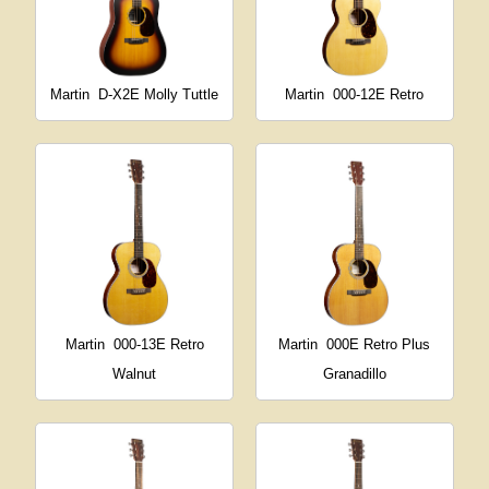
Martin
D-X2E Molly Tuttle
Martin
000-12E Retro
Martin
000-13E Retro
Martin
000E Retro Plus
Walnut
Granadillo