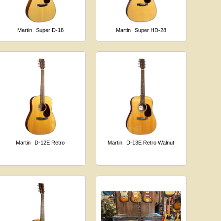
Martin
Super D-18
Martin
Super HD-28
Martin
D-12E Retro
Martin
D-13E Retro Walnut