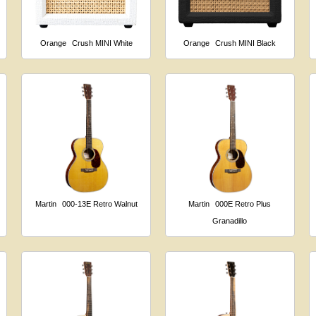
Orange
Crush MINI White
Orange
Crush MINI Black
Martin
000-13E Retro Walnut
Martin
000E Retro Plus
Granadillo