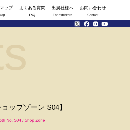
マップ
よくある質問
出展社様へ
お問い合わせ
Map
FAQ
For exhibitors
Contact
ts
ショップゾーン S04】
oth No. S04 / Shop Zone