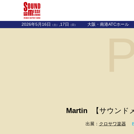
2026年5月16日
,17日
大阪・南港ATCホール
（土）
（日）
P
Martin
【サウンドメッ
出展：
クロサワ楽器
B