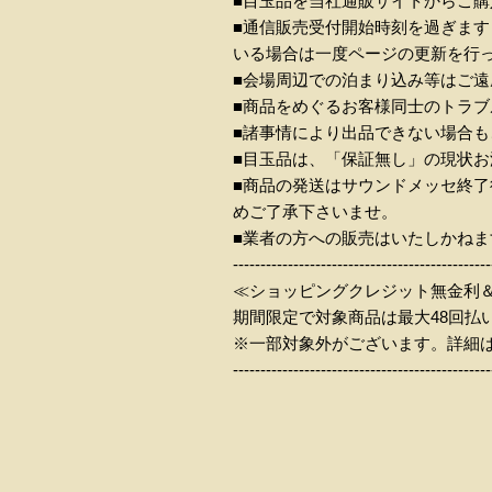
■目玉品を当社通販サイトからご
■通信販売受付開始時刻を過ぎま
いる場合は一度ページの更新を行
■会場周辺での泊まり込み等はご遠
■商品をめぐるお客様同士のトラ
■諸事情により出品できない場合
■目玉品は、「保証無し」の現状
■商品の発送はサウンドメッセ終了
めご了承下さいませ。
■業者の方への販売はいたしかねま
-----------------------------------------------
≪ショッピングクレジット無金利
期間限定で対象商品は最大48回払いまで
※一部対象外がございます。詳細
-----------------------------------------------