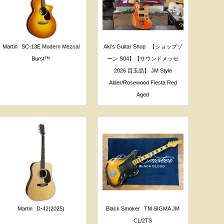
Martin
SC-13E Modern Mezcal
Aki’s Guitar Shop
【ショップゾ
Burst™
ーン S04】【サウンドメッセ
2026 目玉品】 JM Style
Alder/Rosewood Fiesta Red
Aged
Martin
D-42(2025)
Black Smoker
TM SIGMA JM
CL/2TS