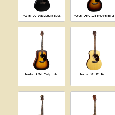
Martin
DC-10E Modern Black
Martin
OMC-10E Modern Burst
Martin
D-X2E Molly Tuttle
Martin
000-12E Retro