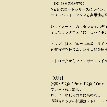
【DC-13E 2019年製】
Martinのロードシリーズにライン
コストパフォーマンスと実用性を
レッドノート・カッタウェイボデ
そしてカッタウェイによるハイポ
トップにはスプルース単板、サイ
音響特性を持つムテンイェ材を採
ストロークからフィンガースタイ
【状態】
弦高：6弦側 2.6mm 1弦側 2.0mm
フレット残：9割以上
ロッド：順反り方向に余裕なし
撮影時ネックの状態はストレート