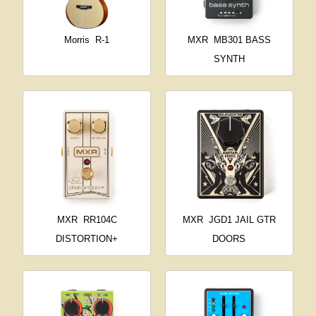
Morris
R-1
MXR
MB301 BASS
SYNTH
MXR
RR104C
MXR
JGD1 JAIL GTR
DISTORTION+
DOORS