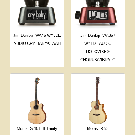
Jim Dunlop
WA45 WYLDE
Jim Dunlop
WA357
AUDIO CRY BABY® WAH
WYLDE AUDIO
ROTOVIBE®
CHORUS/VIBRATO
Morris
S-101 III Trinity
Morris
R-93