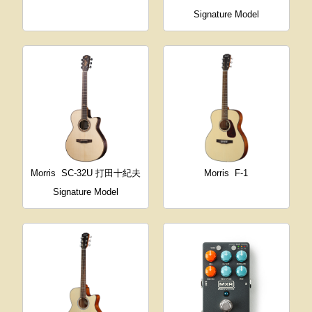
Signature Model
Morris
SC-32U 打田十紀夫
Morris
F-1
Signature Model