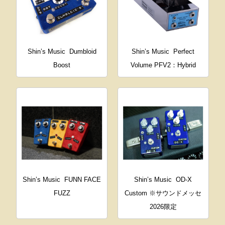
Shin’s Music
Dumbloid
Shin’s Music
Perfect
Boost
Volume PFV2：Hybrid
Shin’s Music
FUNN FACE
Shin’s Music
OD-X
FUZZ
Custom ※サウンドメッセ
2026限定