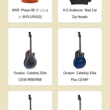
MXR
Phase 90 クッショ
H.S.Anderson
Mad Cat
ン M-PLUSH101
Zip Hoodie
Ovation
Celebrity Elite
Ovation
Celebrity Elite
CE44 RRB/RBB
Plus CE44P