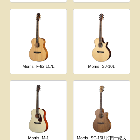
Morris
F-92.LC/E
Morris
SJ-101
Morris
M-1
Morris
SC-16U 打田十紀夫