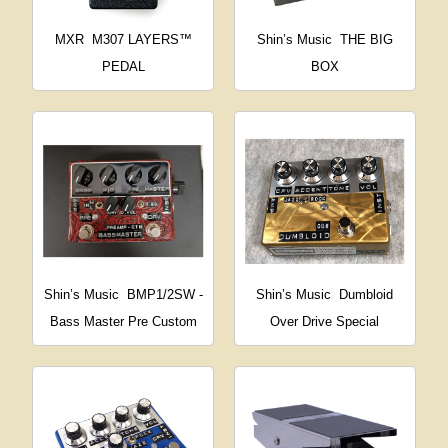
MXR
M307 LAYERS™
Shin’s Music
THE BIG
PEDAL
BOX
Shin’s Music
BMP1/2SW -
Shin’s Music
Dumbloid
Bass Master Pre Custom
Over Drive Special