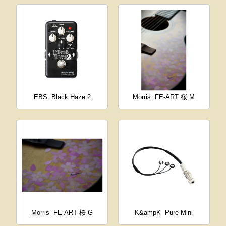
EBS
Black Haze 2
Morris
FE-ART 桜 M
Morris
FE-ART 桜 G
K&ampK
Pure Mini