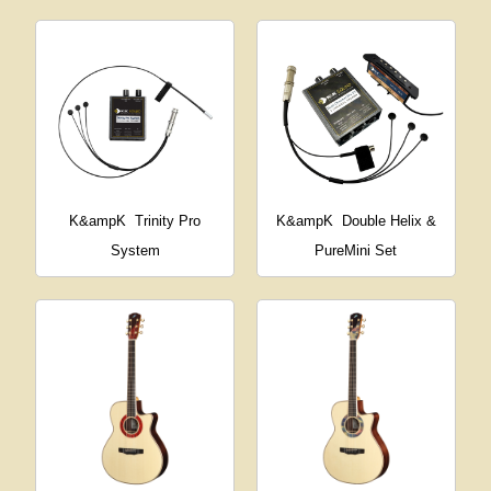
K&ampK
Trinity Pro
K&ampK
Double Helix &
System
PureMini Set