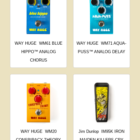
WAY HUGE
WM61 BLUE
WAY HUGE
WM71 AQUA-
HIPPO™ ANALOG
PUSS™ ANALOG DELAY
CHORUS
WAY HUGE
WM20
Jim Dunlop
IM95K IRON
CONSPIRACY THEORY
MAIDEN KILLERS CRY