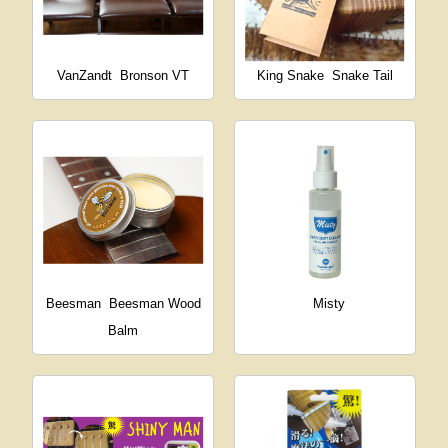
VanZandt
Bronson VT
King Snake
Snake Tail
Beesman
Beesman Wood
Misty
Balm