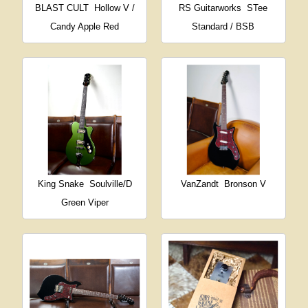
BLAST CULT
Hollow V /
RS Guitarworks
STee
Candy Apple Red
Standard / BSB
King Snake
Soulville/D
VanZandt
Bronson V
Green Viper