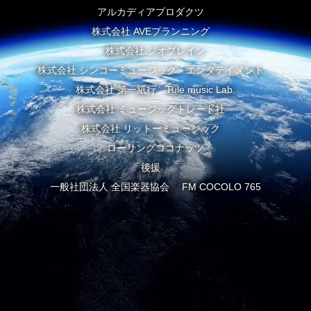
アルカディアプロダクツ
株式会社 AVEプランニング
株式会社 ジオブレイン
株式会社 シンコーミュージック・エンタテイメント
株式会社 第一紙行 Tule music Lab.
株式会社 ミュージックトレード社
株式会社 リットーミュージック
ローリングココナッツ
後援
一般社団法人 全国楽器協会 FM COCOLO 765