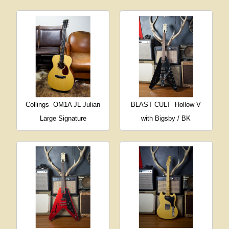
Collings
OM1A JL Julian
BLAST CULT
Hollow V
Large Signature
with Bigsby / BK