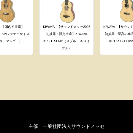
【国内初披露】
KIWAYA
【サウンドメッセ2026
KIWAYA
【サウンド
KPT-5MG テナーサイズ
初披露・限定生産】KIWAYA
初披露・至高の逸品】
リーマンゴー）
KPC-F SPMP（スプルース/メイ
KPT-5SP/J Cust
プル）
主催 一般社団法人サウンドメッセ