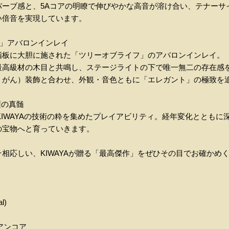
バーブ感と、5Aコアの明瞭で伸びやかな高音が溶け合い、テナーサ
い倍音を実現しています。
ife」アバロンインレイ
指板に大胆に施された「ツリーオブライフ」のアバロンインレイ。
最高級材の木目と共鳴し、ステージライトの下で唯一無二の存在感
うがん）装飾と合わせ、外観・音色ともに「エレガント」の極致を
製の真髄
KIWAYAの技術の粋を集めたプレイアビリティ。経年変化ととも
の宝物へと育っていきます。
相応しい、KIWAYAが贈る「最高傑作」をぜひその目でお確かめ
l)
アンコア