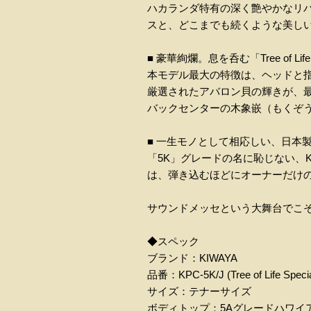
ハカランダ特有の深く艶やかなリ
スと、どこまでも続くような美し
■ 豪華絢爛。息を呑む「Tree of L
本モデル最大の特徴は、ヘッドと
厳選されたアバロン貝の輝きが、
バックセンターの木象嵌（もくぞ
■ 一生モノとして相応しい、日本
「5K」グレードの名に恥じない、
は、弾き込むほどにオーナーだけ
サウンドメッセという大舞台でこそ
◆スペック
ブランド：KIWAYA
品番：KPC-5K/J (Tree of Life Specia
サイズ：テナーサイズ
ボディトップ：5Aグレードハワイ