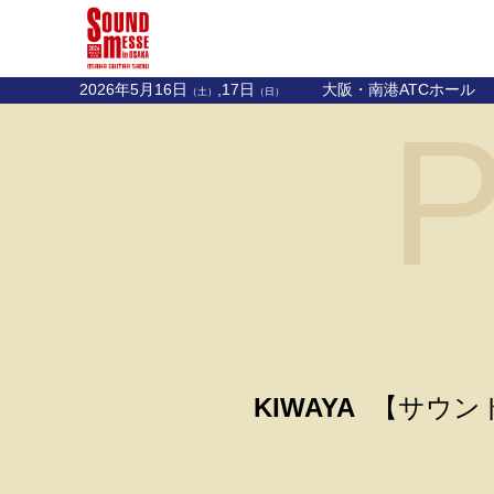
2026年5月16日
,17日
大阪・南港ATCホール
（土）
（日）
P
KIWAYA
【サウンドメ