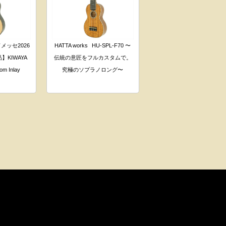
メッセ2026
HATTA works
HU-SPL-F70 〜
KIWAYA
伝統の意匠をフルカスタムで。
om Inlay
究極のソプラノロング〜