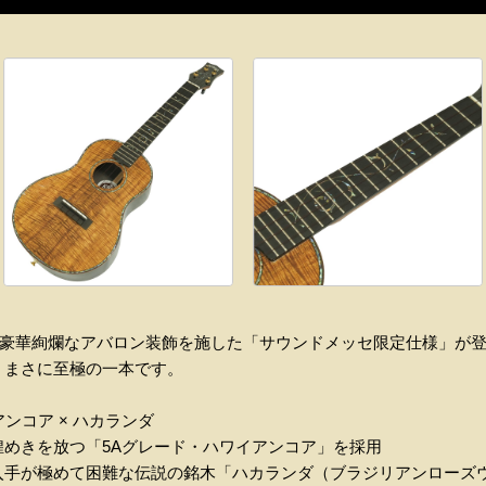
に、豪華絢爛なアバロン装飾を施した「サウンドメッセ限定仕様」が
、まさに至極の一本です。
ンコア × ハカランダ
めきを放つ「5Aグレード・ハワイアンコア」を採用
入手が極めて困難な伝説の銘木「ハカランダ（ブラジリアンローズ