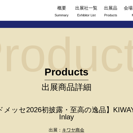
概要
出展社一覧
出展品
会場
Summary
Exhibitor List
Products
roduc
Products
出展商品詳細
ッセ2026初披露・至高の逸品】KIWAYA KP
Inlay
出展：
キワヤ商会