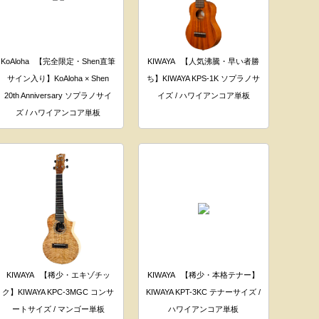
KoAloha
【完全限定・Shen直筆
KIWAYA
【人気沸騰・早い者勝
サイン入り】KoAloha × Shen
ち】KIWAYA KPS-1K ソプラノサ
20th Anniversary ソプラノサイ
イズ / ハワイアンコア単板
ズ / ハワイアンコア単板
KIWAYA
【稀少・エキゾチッ
KIWAYA
【稀少・本格テナー】
ク】KIWAYA KPC-3MGC コンサ
KIWAYA KPT-3KC テナーサイズ /
ートサイズ / マンゴー単板
ハワイアンコア単板