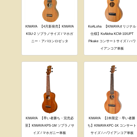
KIWAYA
【4月新発売】KIWAYA
KoALoha
【KIWAYAオリジナル
KSU-2 ソプラノサイズ / マホガ
仕様】KoAloha KCM-10/UPT
ニー・アバロンロゼッタ
Pikake コンサートサイズ / ハワ
イアンコア単板
KIWAYA
【早い者勝ち・完売必
KIWAYA
【2本限定・早い者勝
至】KIWAYA KPS-1M ソプラノサ
ち】KIWAYA KPC-1K コンサート
イズ / マホガニー単板
サイズ / ハワイアンコア単板