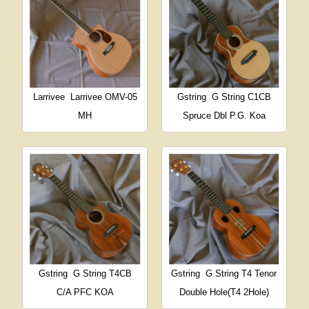
Larrivee
Larrivee OMV-05
Gstring
G String C1CB
MH
Spruce Dbl P.G. Koa
Gstring
G String T4CB
Gstring
G String T4 Tenor
C/A PFC KOA
Double Hole(T4 2Hole)