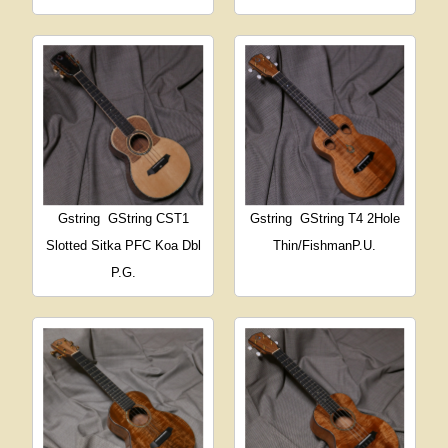
Gstring
GString CST1
Gstring
GString T4 2Hole
Slotted Sitka PFC Koa Dbl
Thin/FishmanP.U.
P.G.