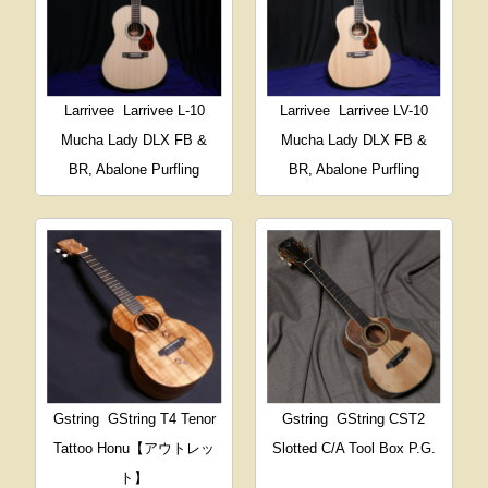
Larrivee
Larrivee L-10
Larrivee
Larrivee LV-10
Mucha Lady DLX FB &
Mucha Lady DLX FB &
BR, Abalone Purfling
BR, Abalone Purfling
Gstring
GString T4 Tenor
Gstring
GString CST2
Tattoo Honu【アウトレッ
Slotted C/A Tool Box P.G.
ト】