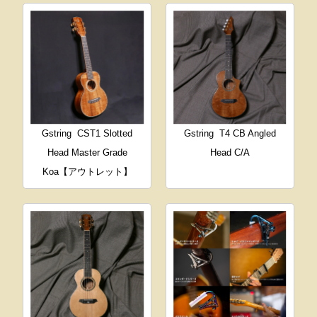
Gstring
CST1 Slotted
Gstring
T4 CB Angled
Head Master Grade
Head C/A
Koa【アウトレット】