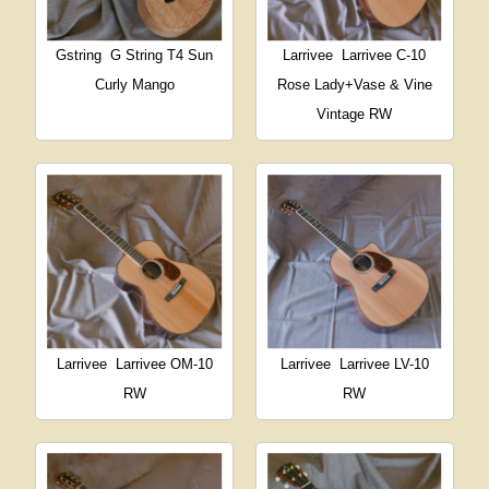
Gstring
G String T4 Sun
Larrivee
Larrivee C-10
Curly Mango
Rose Lady+Vase & Vine
Vintage RW
Larrivee
Larrivee OM-10
Larrivee
Larrivee LV-10
RW
RW