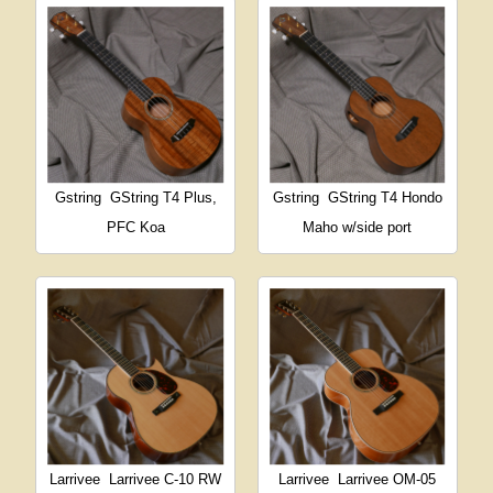
Gstring
GString T4 Plus,
Gstring
GString T4 Hondo
PFC Koa
Maho w/side port
Larrivee
Larrivee C-10 RW
Larrivee
Larrivee OM-05