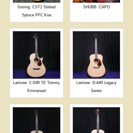
Gstring
CST1 Slotted
SHUBB
CAPO
Spruce PFC Koa
Larrivee
C-03R TE Tommy
Larrivee
D-44R Legacy
Emmanuel
Series