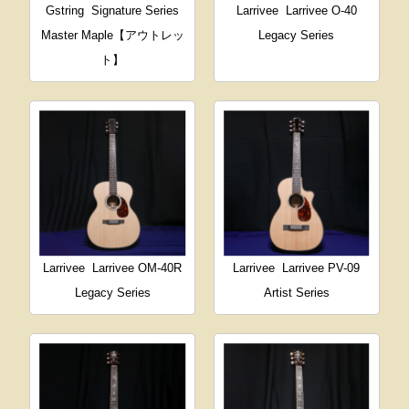
Gstring
Signature Series
Larrivee
Larrivee O-40
Master Maple【アウトレッ
Legacy Series
ト】
Larrivee
Larrivee OM-40R
Larrivee
Larrivee PV-09
Legacy Series
Artist Series