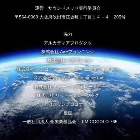
運営 サウンドメッセ実行委員会
〒564-0063 大阪府吹田市江坂町１丁目１４－４ 205号
協力
アルカディアプロダクツ
株式会社 AVEプランニング
株式会社 ジオブレイン
株式会社 シンコーミュージック・エンタテイメント
株式会社 第一紙行 Tule music Lab.
株式会社 ミュージックトレード社
株式会社 リットーミュージック
ローリングココナッツ
後援
一般社団法人 全国楽器協会 FM COCOLO 765