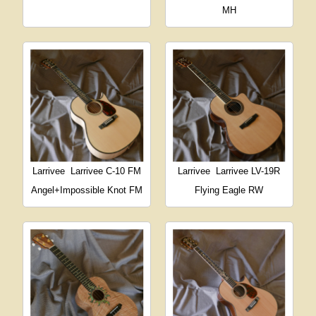
MH
Larrivee
Larrivee C-10 FM
Larrivee
Larrivee LV-19R
Angel+Impossible Knot FM
Flying Eagle RW