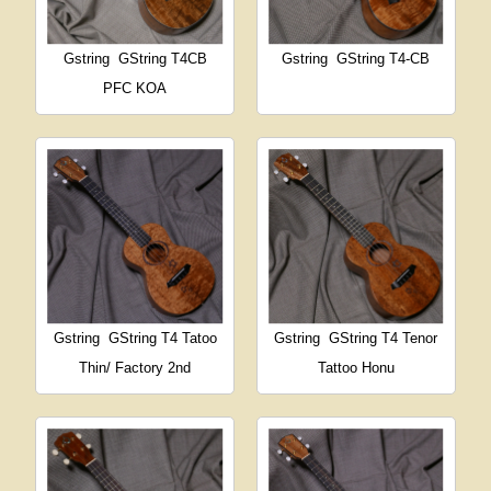
Gstring
GString T4CB
Gstring
GString T4-CB
PFC KOA
Gstring
GString T4 Tatoo
Gstring
GString T4 Tenor
Thin/ Factory 2nd
Tattoo Honu