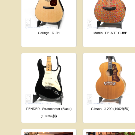
Collings
D-2H
Morris
FE-ART CUBE
FENDER
Stratocaster (Black)
Gibson
J-200 (1962年製)
(1973年製)