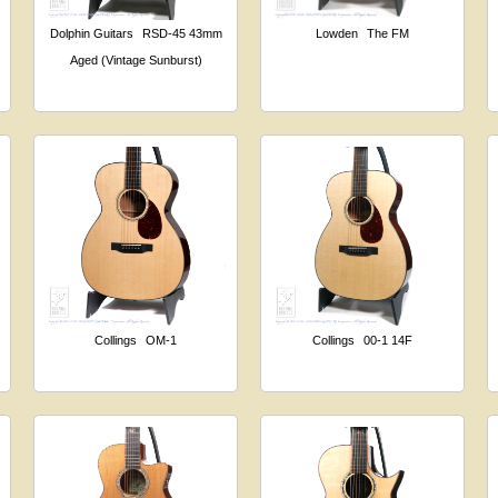
Dolphin Guitars
RSD-45 43mm
Lowden
The FM
Aged (Vintage Sunburst)
Collings
OM-1
Collings
00-1 14F