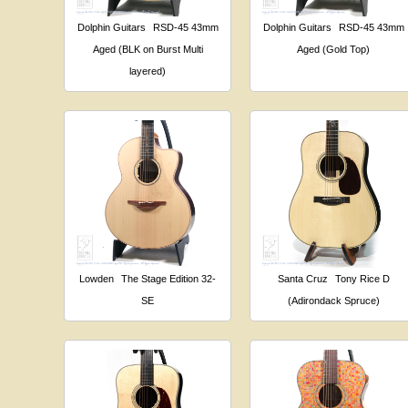
Dolphin Guitars
RSD-45 43mm
Dolphin Guitars
RSD-45 43mm
Aged (BLK on Burst Multi
Aged (Gold Top)
layered)
Lowden
The Stage Edition 32-
Santa Cruz
Tony Rice D
SE
(Adirondack Spruce)