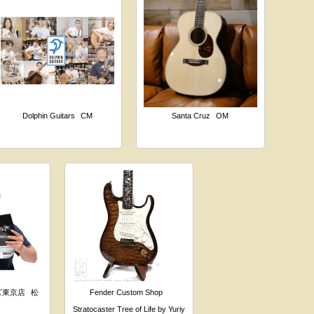
Dolphin Guitars
CM
Santa Cruz
OM
ズ東京店
松
Fender Custom Shop
Stratocaster Tree of Life by Yuriy