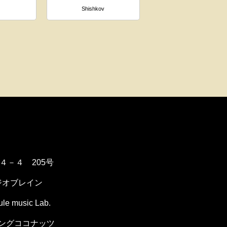
Shishkov
１４－４ 205号
ジオブレイン
music Lab.
ングココナッツ