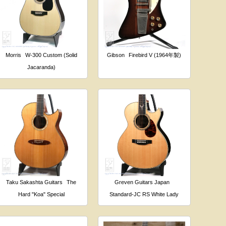
Morris
W-300 Custom (Solid
Gibson
Firebird V (1964年製)
Jacaranda)
Taku Sakashta Guitars
The
Greven Guitars Japan
Hard "Koa" Special
Standard-JC RS White Lady