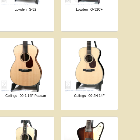
Lowden
S-32
Lowden
O-32C+
Collings
00-1 14F Peacan
Collings
00-2H 14F