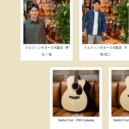
ドルフィンギターズ大阪店
押
ドルフィンギターズ大阪店
片
元 一晃
岡 亮二
Santa Cruz
OM Cutaway
Santa Cru