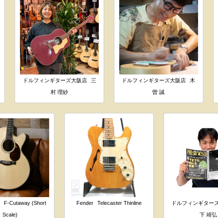
ドルフィンギターズ大阪店
三
ドルフィンギターズ大阪店
木
村 理紗
曽 誠
z
F-Cutaway (Short
Fender
Telecaster Thinline
ドルフィンギター
Scale)
下 靖弘