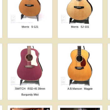
Morris
S-121
Morris
SJ-101
SWITCH
RSD-45 39mm
A.B.Manson
Magpie
Burgundy Mist