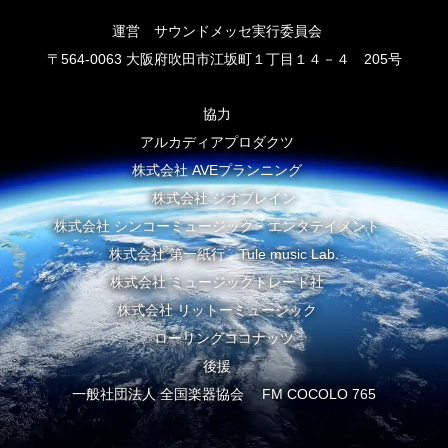
運営 サウンドメッセ実行委員会
〒564-0063 大阪府吹田市江坂町１丁目１４－４ 205号
協力
アルカディアプロダクツ
株式会社 AVEプランニング
株式会社 ジオブレイン
株式会社 シンコーミュージック・エンタテイメント
株式会社 第一紙行 Tule music Lab.
株式会社 ミュージックトレード社
株式会社 リットーミュージック
ローリングココナッツ
後援
一般社団法人 全国楽器協会 FM COCOLO 765