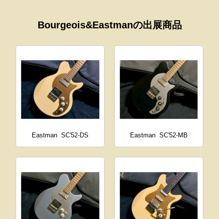
Bourgeois&Eastmanの出展商品
Eastman
SC'52-DS
Eastman
SC'52-MB