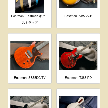
Eastman
Eastman ギター
Eastman
SB55/v-B
ストラップ
Eastman
SB55DC/TV
Eastman
T386-RD