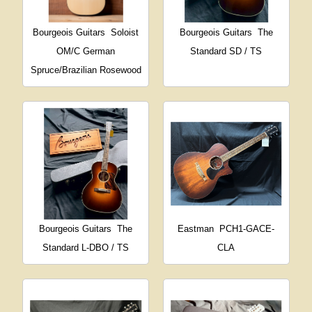
Bourgeois Guitars
Soloist
Bourgeois Guitars
The
OM/C German
Standard SD / TS
Spruce/Brazilian Rosewood
Bourgeois Guitars
The
Eastman
PCH1-GACE-
Standard L-DBO / TS
CLA