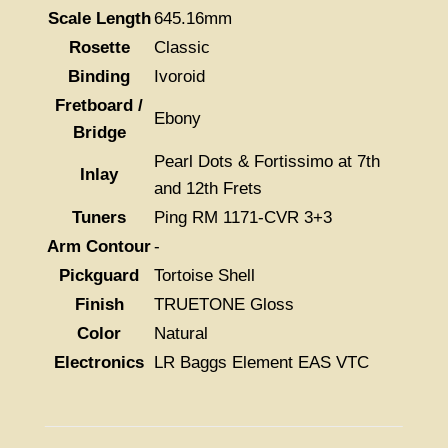
Scale Length
645.16mm
Rosette
Classic
Binding
Ivoroid
Fretboard /
Ebony
Bridge
Pearl Dots & Fortissimo at 7th
Inlay
and 12th Frets
Tuners
Ping RM 1171-CVR 3+3
Arm Contour
-
Pickguard
Tortoise Shell
Finish
TRUETONE Gloss
Color
Natural
Electronics
LR Baggs Element EAS VTC