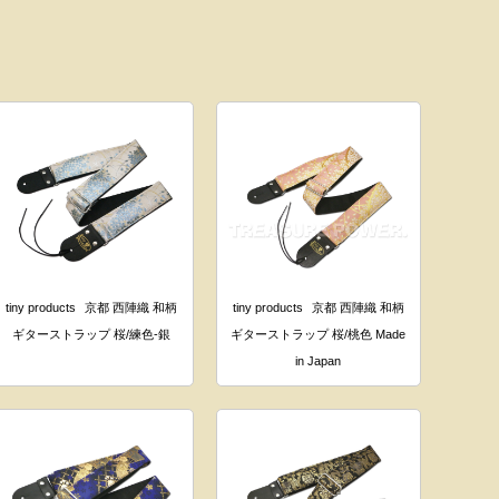
tiny products
京都 西陣織 和柄
tiny products
京都 西陣織 和柄
ギターストラップ 桜/練色-銀
ギターストラップ 桜/桃色 Made
in Japan