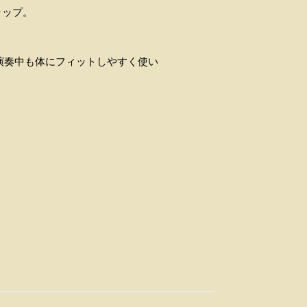
ラップ。
演奏中も体にフィットしやすく使い
。