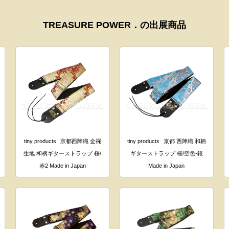
TREASURE POWER．の出展商品
tiny products
京都西陣織 金襴
tiny products
京都 西陣織 和柄
生地 和柄ギターストラップ 桜/
ギターストラップ 桜/空色-銀
赤2 Made in Japan
Made in Japan