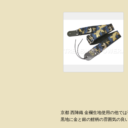
京都 西陣織 金襴生地使用の他で
黒地に金と銀の鯉柄の雰囲気の良