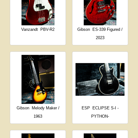
Vanzandt
PBV-R2
Gibson
ES-339 Figured /
2023
Gibson
Melody Maker /
ESP
ECLIPSE S-I -
1963
PYTHON-