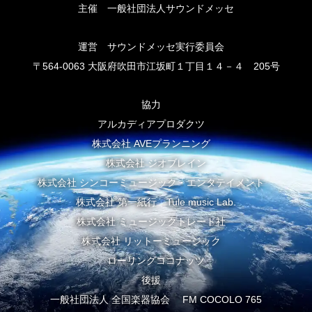
主催 一般社団法人サウンドメッセ
運営 サウンドメッセ実行委員会
〒564-0063 大阪府吹田市江坂町１丁目１４－４ 205号
協力
アルカディアプロダクツ
株式会社 AVEプランニング
株式会社 ジオブレイン
株式会社 シンコーミュージック・エンタテイメント
株式会社 第一紙行 Tule music Lab.
株式会社 ミュージックトレード社
株式会社 リットーミュージック
ローリングココナッツ
後援
一般社団法人 全国楽器協会 FM COCOLO 765