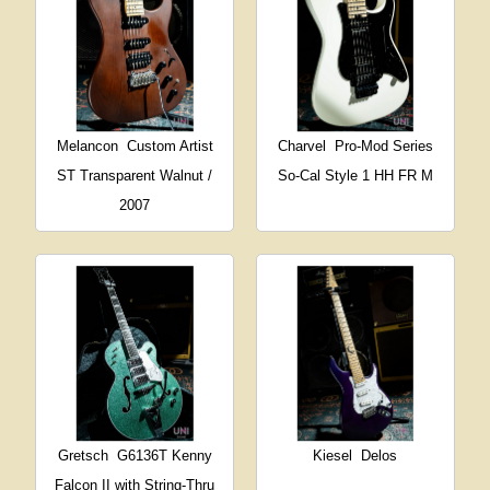
Melancon
Custom Artist
Charvel
Pro-Mod Series
ST Transparent Walnut /
So-Cal Style 1 HH FR M
2007
Gretsch
G6136T Kenny
Kiesel
Delos
Falcon II with String-Thru