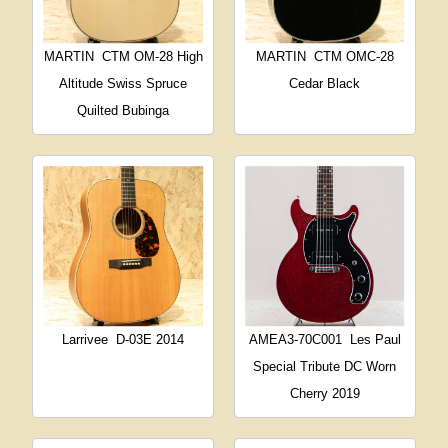
MARTIN
CTM OM-28 High
MARTIN
CTM OMC-28
Altitude Swiss Spruce
Cedar Black
Quilted Bubinga
Larrivee
D-03E 2014
AMEA3-70C001
Les Paul
Special Tribute DC Worn
Cherry 2019