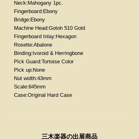
Neck:Mahogany 1pc.
Fingerboard:Ebony
Bridge:Ebony
Machine Head:Gotoh 510 Gold
Fingerboard Inlay:Hexagon
Rosette:Abalone
Binding:Ivoroid & Herringbone
Pick Guard:Tortoise Color
Pick up:None
Nut width:43mm
Scale:645mm
Case:Original Hard Case
三木楽器の出展商品