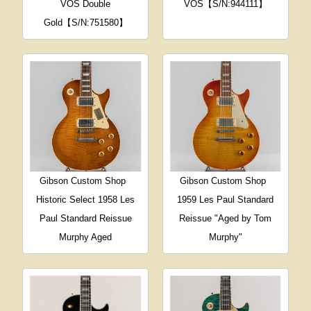
VOS Double
VOS【S/N:944111】
Gold【S/N:751580】
Gibson Custom Shop
Gibson Custom Shop
Historic Select 1958 Les
1959 Les Paul Standard
Paul Standard Reissue
Reissue "Aged by Tom
Murphy Aged
Murphy"