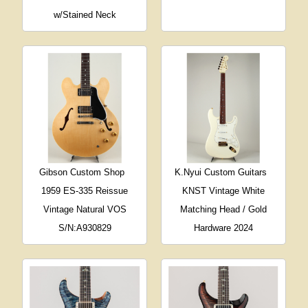
w/Stained Neck
Gibson Custom Shop
K.Nyui Custom Guitars
1959 ES-335 Reissue
KNST Vintage White
Vintage Natural VOS
Matching Head / Gold
S/N:A930829
Hardware 2024