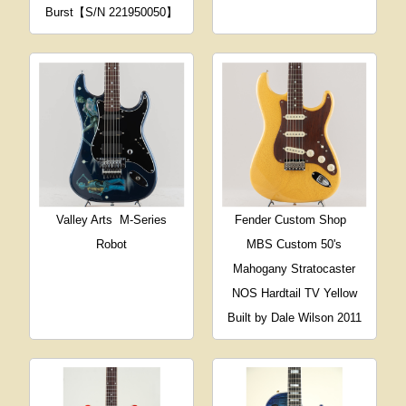
Burst【S/N 221950050】
Valley Arts
M-Series
Fender Custom Shop
Robot
MBS Custom 50's
Mahogany Stratocaster
NOS Hardtail TV Yellow
Built by Dale Wilson 2011