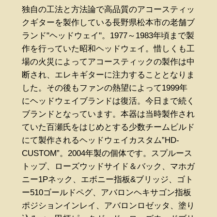
独自の工法と方法論で高品質のアコースティッ
クギターを製作している長野県松本市の老舗ブ
ランド"ヘッドウェイ"。1977～1983年頃まで製
作を行っていた昭和ヘッドウェイ。惜しくも工
場の火災によってアコースティックの製作は中
断され、エレキギターに注力することとなりま
した。その後もファンの熱望によって1999年
にヘッドウェイブランドは復活。今日まで続く
ブランドとなっています。本器は当時製作され
ていた百瀬氏をはじめとする少数チームビルド
にて製作されるヘッドウェイカスタム”HD-
CUSTOM”。2004年製の個体です。スプルース
トップ、ローズウッドサイド＆バック、マホガ
ニー1Pネック、エボニー指板&ブリッジ、ゴト
ー510ゴールドペグ、アバロンヘキサゴン指板
ポジションインレイ、アバロンロゼッタ、塗り