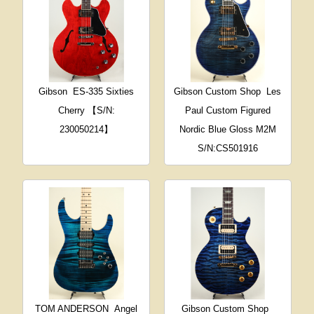
Gibson
ES-335 Sixties
Gibson Custom Shop
Les
Cherry 【S/N:
Paul Custom Figured
230050214】
Nordic Blue Gloss M2M
S/N:CS501916
TOM ANDERSON
Angel
Gibson Custom Shop