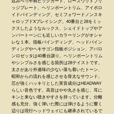
込みべっ甲柄ピックガード、ローズウッドブリ
ッジプレート、ヘリンボーントリム、アイボロ
イドバインディング、セミフォワードノンスキ
ャロップドXブレイシング。40番台と28をミッ
クスしたようなルックス、シェイドトップやア
ンバートーンにも近しいカラーリングがオシャ
レな１本。指板バインディング、ヘッドバイン
ディングやヘキサゴン指板ポジション、アバロ
ンロゼッタは40番台譲り。ヘリンボーントリム
やシンプルさを感じる箇所は28テイストです。
太さがあり外連味の少ない落ち着いたトーン、
昭和からの流れを感じさせる骨太なサウンド。
芯が強くハッキリとした実音成分はHEADWAY
らしい音色です。高音はやや丸さを感じ、耳に
キンと来ない聴きやすさを持っています。分離
感も充分、強く弾いた際には弾けるように響く
辺りは現行ヘッドウェイにも継承されているで