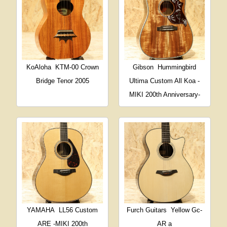
KoAloha
KTM-00 Crown
Gibson
Hummingbird
Bridge Tenor 2005
Ultima Custom All Koa -
MIKI 200th Anniversary-
YAMAHA
LL56 Custom
Furch Guitars
Yellow Gc-
ARE -MIKI 200th
AR a