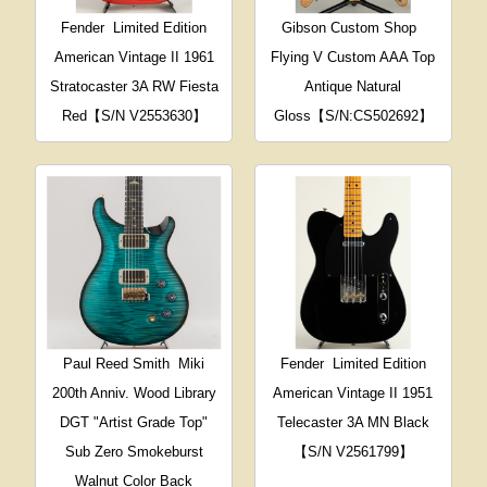
Fender
Limited Edition
Gibson Custom Shop
American Vintage II 1961
Flying V Custom AAA Top
Stratocaster 3A RW Fiesta
Antique Natural
Red【S/N V2553630】
Gloss【S/N:CS502692】
Paul Reed Smith
Miki
Fender
Limited Edition
200th Anniv. Wood Library
American Vintage II 1951
DGT "Artist Grade Top"
Telecaster 3A MN Black
Sub Zero Smokeburst
【S/N V2561799】
Walnut Color Back