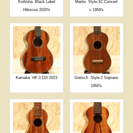
KoAloha
Black Label
Martin
Style-1C Concert
Hibiscus 2020's
c.1950's
Kamaka
HF-3 D2I 2023
Gretsch
Style-2 Soprano
1950's