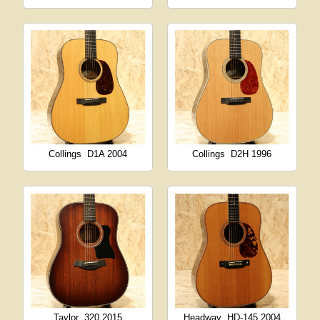
Collings
D1A 2004
Collings
D2H 1996
Taylor
320 2015
Headway
HD-145 2004