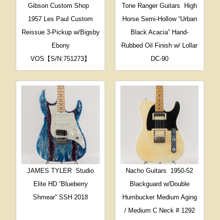
Gibson Custom Shop
Tone Ranger Guitars
High
1957 Les Paul Custom
Horse Semi-Hollow “Urban
Reissue 3-Pickup w/Bigsby
Black Acacia” Hand-
Ebony
Rubbed Oil Finish w/ Lollar
VOS【S/N:751273】
DC-90
JAMES TYLER
Studio
Nacho Guitars
1950-52
Elite HD “Blueberry
Blackguard w/Double
Shmear” SSH 2018
Humbucker Medium Aging
/ Medium C Neck # 1292