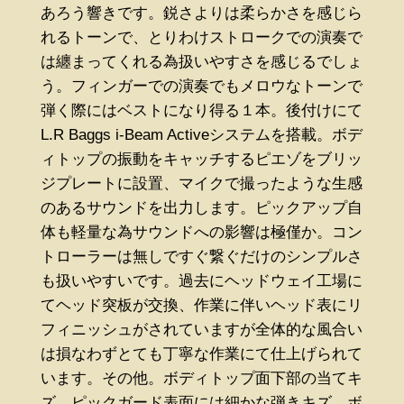
あろう響きです。鋭さよりは柔らかさを感じら
れるトーンで、とりわけストロークでの演奏で
は纏まってくれる為扱いやすさを感じるでしょ
う。フィンガーでの演奏でもメロウなトーンで
弾く際にはベストになり得る１本。後付けにて
L.R Baggs i-Beam Activeシステムを搭載。ボデ
ィトップの振動をキャッチするピエゾをブリッ
ジプレートに設置、マイクで撮ったような生感
のあるサウンドを出力します。ピックアップ自
体も軽量な為サウンドへの影響は極僅か。コン
トローラーは無しですぐ繋ぐだけのシンプルさ
も扱いやすいです。過去にヘッドウェイ工場に
てヘッド突板が交換、作業に伴いヘッド表にリ
フィニッシュがされていますが全体的な風合い
は損なわずとても丁寧な作業にて仕上げられて
います。その他。ボディトップ面下部の当てキ
ズ、ピックガード表面には細かな弾きキズ、ボ