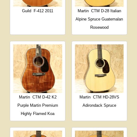
Guild
F-412 2011
Martin
CTM D-28 Italian
Alpine Spruce Guatemalan
Rosewood
Martin
CTM D-42 K2
Martin
CTM HD-28VS
Purple Martin Premium
Adirondack Spruce
Highly Flamed Koa