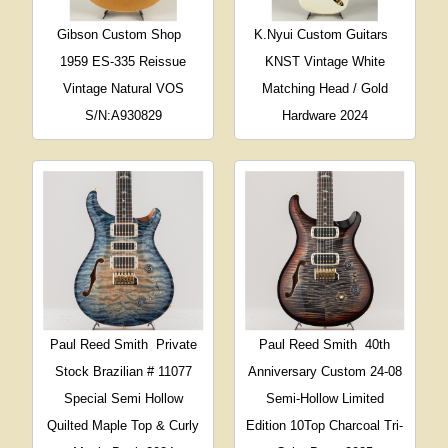
Gibson Custom Shop
K.Nyui Custom Guitars
1959 ES-335 Reissue
KNST Vintage White
Vintage Natural VOS
Matching Head / Gold
S/N:A930829
Hardware 2024
Paul Reed Smith
Private
Paul Reed Smith
40th
Stock Brazilian # 11077
Anniversary Custom 24-08
Special Semi Hollow
Semi-Hollow Limited
Quilted Maple Top & Curly
Edition 10Top Charcoal Tri-