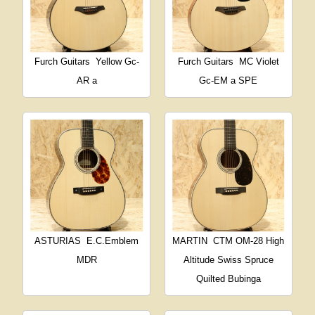
Furch Guitars
Yellow Gc-
Furch Guitars
MC Violet
AR a
Gc-EM a SPE
ASTURIAS
E.C.Emblem
MARTIN
CTM OM-28 High
MDR
Altitude Swiss Spruce
Quilted Bubinga