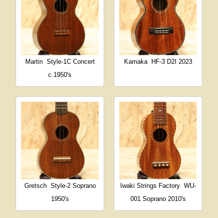
Martin
Style-1C Concert
Kamaka
HF-3 D2I 2023
c.1950's
Gretsch
Style-2 Soprano
Iwaki Strings Factory
WU-
1950's
001 Soprano 2010's