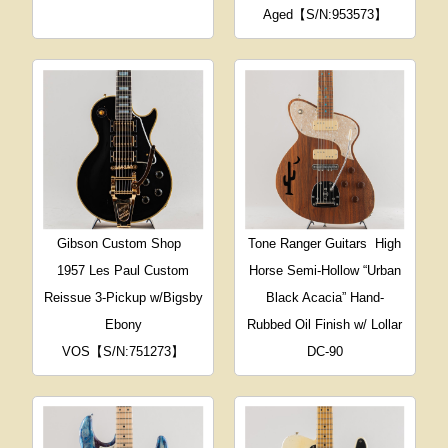
Aged【S/N:953573】
Gibson Custom Shop
Tone Ranger Guitars
High
1957 Les Paul Custom
Horse Semi-Hollow “Urban
Reissue 3-Pickup w/Bigsby
Black Acacia” Hand-
Ebony
Rubbed Oil Finish w/ Lollar
VOS【S/N:751273】
DC-90