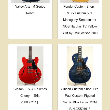
Valley Arts
M-Series
Fender Custom Shop
Robot
MBS Custom 50's
Mahogany Stratocaster
NOS Hardtail TV Yellow
Built by Dale Wilson 2011
Gibson
ES-335 Sixties
Gibson Custom Shop
Les
Cherry 【S/N:
Paul Custom Figured
230050214】
Nordic Blue Gloss M2M
S/N:CS501916