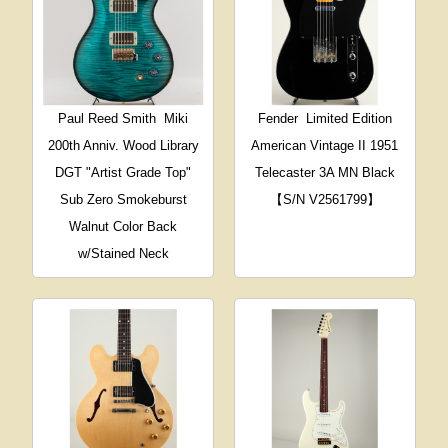
Paul Reed Smith
Miki
Fender
Limited Edition
200th Anniv. Wood Library
American Vintage II 1951
DGT "Artist Grade Top"
Telecaster 3A MN Black
Sub Zero Smokeburst
【S/N V2561799】
Walnut Color Back
w/Stained Neck