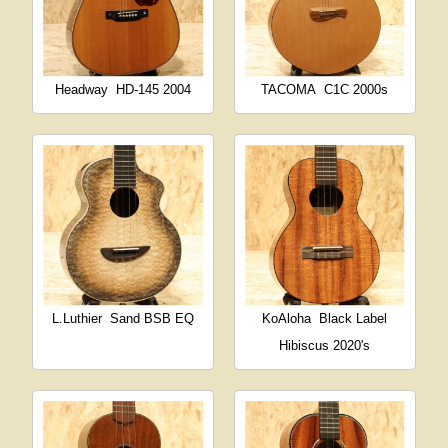
Headway
HD-145 2004
TACOMA
C1C 2000s
L.Luthier
Sand BSB EQ
KoAloha
Black Label
Hibiscus 2020's