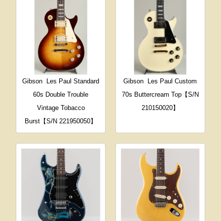
Gibson
Les Paul Standard
Gibson
Les Paul Custom
60s Double Trouble
70s Buttercream Top【S/N
Vintage Tobacco
210150020】
Burst【S/N 221950050】