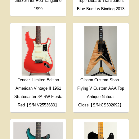
Setzer Hot Rod Tangerine
Top / Bora to Transparent
1999
Blue Burst w Binding 2013
Fender
Limited Edition
Gibson Custom Shop
American Vintage II 1961
Flying V Custom AAA Top
Stratocaster 3A RW Fiesta
Antique Natural
Red【S/N V2553630】
Gloss【S/N:CS502692】