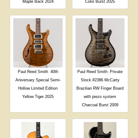
Maple Back 2024
Color Burst 2025
Paul Reed Smith
40th
Paul Reed Smith
Private
Aniversary Special Semi-
Stock #2386 McCarty
Hollow Limited Edition
Brazilian RW Finger Board
Yellow Tiger 2025
with piezo system
Charcoal Burst 2009