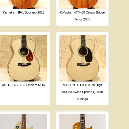
Kamaka
HF-1 Soprano 2011
KoAloha
KTM-00 Crown Bridge
Tenor 2005
ASTURIAS
E.C.Emblem MDR
MARTIN
CTM OM-28 High
Altitude Swiss Spruce Quilted
Bubinga