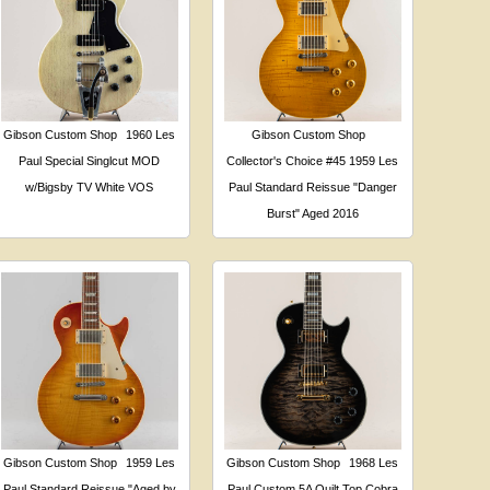
Gibson Custom Shop
1960 Les
Gibson Custom Shop
Paul Special Singlcut MOD
Collector's Choice #45 1959 Les
w/Bigsby TV White VOS
Paul Standard Reissue "Danger
Burst" Aged 2016
Gibson Custom Shop
1959 Les
Gibson Custom Shop
1968 Les
Paul Standard Reissue "Aged by
Paul Custom 5A Quilt Top Cobra