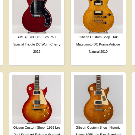
AMEA3-70C001
Les Paul
Gibson Custom Shop
Tak
Special Tribute DC Worn Cherry
Matsumoto DC Korina Antique
2019
Natural 2010
Gibson Custom Shop
1959 Les
Gibson Custom Shop
Historic
Paul Standard Reissue Washed
Select 1958 Les Paul Standard