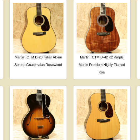
Martin
CTM D-28 Italian Alpine
Martin
CTM D-42 K2 Purple
Spruce Guatemalan Rosewood
Martin Premium Highly Flamed
Koa