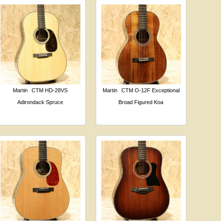
Martin
CTM HD-28VS
Martin
CTM O-12F Exceptional
Adirondack Spruce
Broad Figured Koa