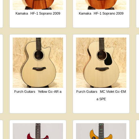
Kamaka
HF-1 Soprano 2009
Kamaka
HF-1 Soprano 2009
Furch Guitars
Yellow Gc-AR a
Furch Guitars
MC Violet Gc-EM
a SPE