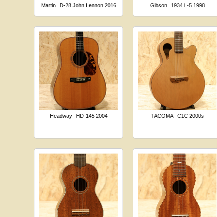
Martin
D-28 John Lennon 2016
Gibson
1934 L-5 1998
Headway
HD-145 2004
TACOMA
C1C 2000s