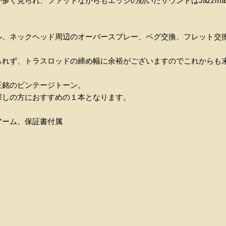
多く見られ、ファットながらもエッジの効いたサウンドはJazzmas
！
ル、ネックヘッド周辺のオーバースプレー、ペグ交換、フレット交
られず、トラスロッドの締め幅に余裕がございますのでこれからも
正銘のビンテージトーン。
探しの方におすすめの１本となります。
アーム、保証書付属