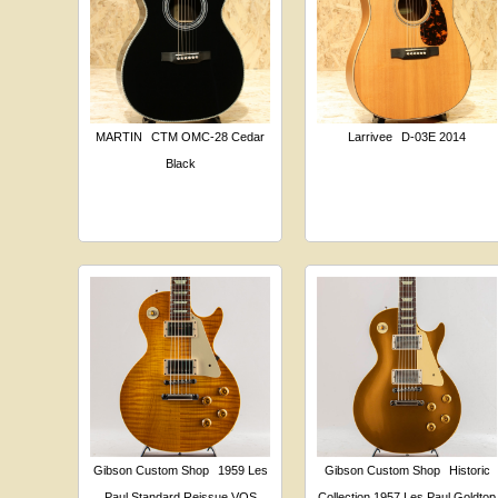
MARTIN
CTM OMC-28 Cedar
Larrivee
D-03E 2014
Black
Gibson Custom Shop
1959 Les
Gibson Custom Shop
Historic
Paul Standard Reissue VOS
Collection 1957 Les Paul Goldtop