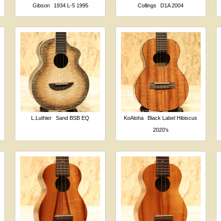
Gibson
1934 L-5 1995
Collings
D1A 2004
L.Luthier
Sand BSB EQ
KoAloha
Black Label Hibiscus
2020's