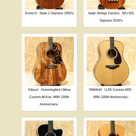
Gretsch
Style-2 Soprano 1950's
Iwaki Strings Factory
WU-001
Soprano 2010's
Gibson
Hummingbird Ultima
YAMAHA
LL56 Custom ARE -
Custom All Koa -MIKI 200th
MIKI 200th Anniversary-
Anniversary-