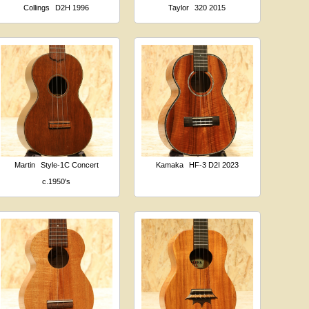
Collings
D2H 1996
Taylor
320 2015
Martin
Style-1C Concert
Kamaka
HF-3 D2I 2023
c.1950's