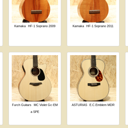
Kamaka
HF-1 Soprano 2009
Kamaka
HF-1 Soprano 2011
Furch Guitars
MC Violet Gc-EM
ASTURIAS
E.C.Emblem MDR
a SPE