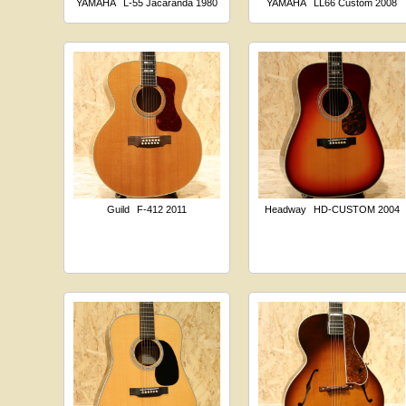
YAMAHA
L-55 Jacaranda 1980
YAMAHA
LL66 Custom 2008
Guild
F-412 2011
Headway
HD-CUSTOM 2004