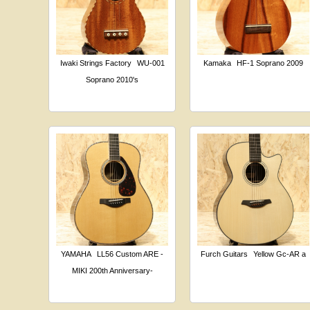
Iwaki Strings Factory
WU-001
Kamaka
HF-1 Soprano 2009
Soprano 2010's
YAMAHA
LL56 Custom ARE -
Furch Guitars
Yellow Gc-AR a
MIKI 200th Anniversary-