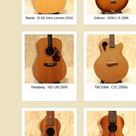
Martin
D-28 John Lennon 2016
Gibson
1934 L-5 1998
Headway
HD-145 2004
TACOMA
C1C 2000s