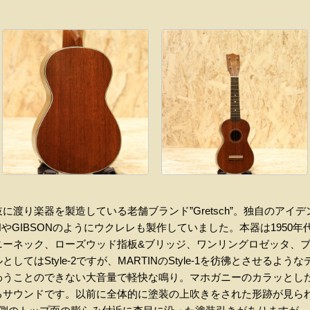
に渡り楽器を製造している老舗ブランド”Gretsch”。独自のアイ
NやGIBSONのようにウクレレも製作していました。本器は1950
ニーネック、ローズウッド指板&ブリッジ、ワンリングロゼッタ、
てはStyle-2ですが、MARTINのStyle-1を彷彿とさせるよ
わうことのできない大音量で軽快な鳴り。マホガニーのカラッとし
るサウンドです。以前に全体的に塗装の上吹きをされた形跡が見ら