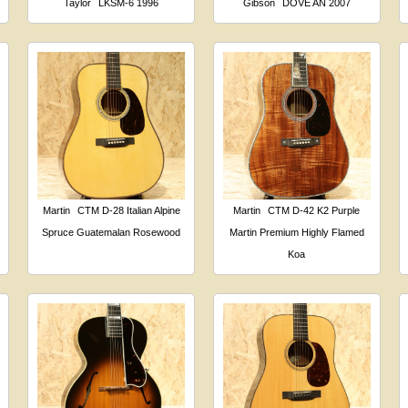
Taylor
LKSM-6 1996
Gibson
DOVE AN 2007
Martin
CTM D-28 Italian Alpine
Martin
CTM D-42 K2 Purple
Spruce Guatemalan Rosewood
Martin Premium Highly Flamed
Koa