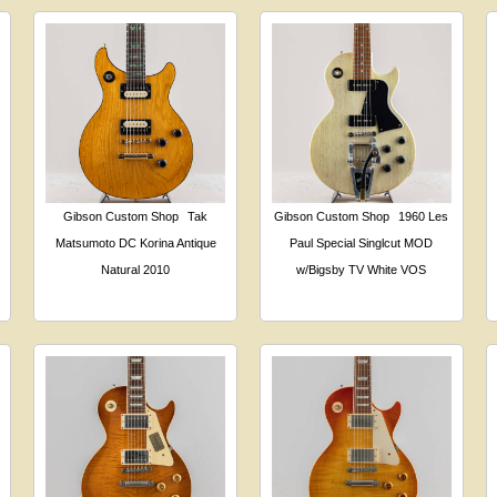
Gibson Custom Shop
Tak
Gibson Custom Shop
1960 Les
Matsumoto DC Korina Antique
Paul Special Singlcut MOD
Natural 2010
w/Bigsby TV White VOS