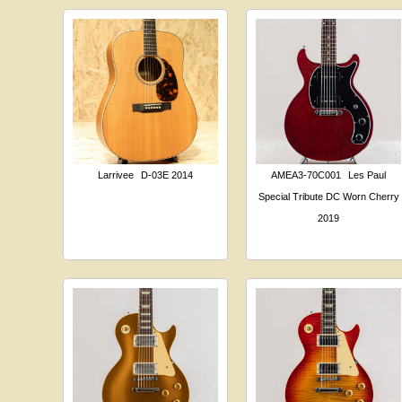
Larrivee
D-03E 2014
AMEA3-70C001
Les Paul
Special Tribute DC Worn Cherry
2019