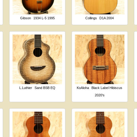
Gibson
1934 L-5 1995
Collings
D1A 2004
L.Luthier
Sand BSB EQ
KoAloha
Black Label Hibiscus
2020's