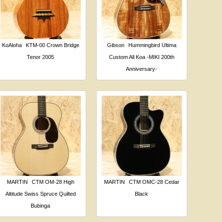
KoAloha
KTM-00 Crown Bridge
Gibson
Hummingbird Ultima
Tenor 2005
Custom All Koa -MIKI 200th
Anniversary-
MARTIN
CTM OM-28 High
MARTIN
CTM OMC-28 Cedar
Altitude Swiss Spruce Quilted
Black
Bubinga