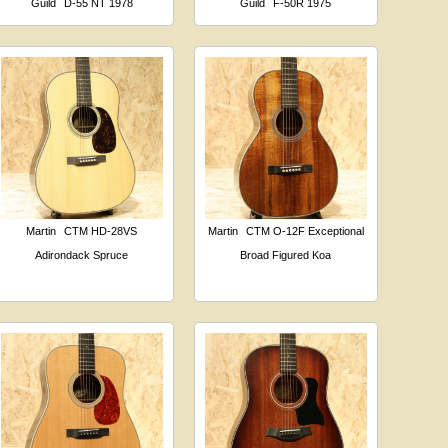
Guild
D-55 NT 1978
Guild
F-50R 1975
Martin
CTM HD-28VS
Martin
CTM O-12F Exceptional
Adirondack Spruce
Broad Figured Koa