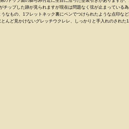
弦側のトップ面の膨らみ付近に杢目に沿った塗装引きがありますが
部がチップした跡が見られますが現在は問題なく弦が止まっている
ようなもの、1フレットネック裏にペンでつけられたような点印な
ほとんど見かけないグレッチウクレレ、しっかりと手入れのされた