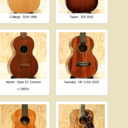
Collings
D2H 1996
Taylor
320 2015
Martin
Style-1C Concert
Kamaka
HF-3 D2I 2023
c.1950's