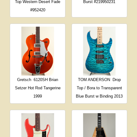
Top Western Desert Fade
Burst #219950231
#952420
Gretsch
6120SH Brian
TOM ANDERSON
Drop
Setzer Hot Rod Tangerine
Top / Bora to Transparent
1999
Blue Burst w Binding 2013