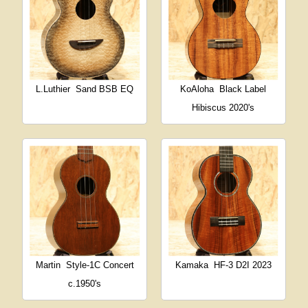
L.Luthier
Sand BSB EQ
KoAloha
Black Label
Hibiscus 2020's
Martin
Style-1C Concert
Kamaka
HF-3 D2I 2023
c.1950's