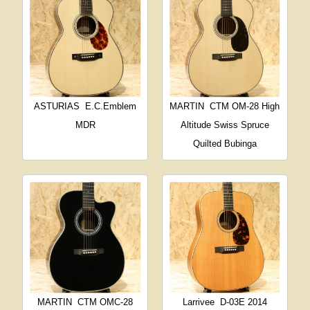
ASTURIAS
E.C.Emblem
MARTIN
CTM OM-28 High
MDR
Altitude Swiss Spruce
Quilted Bubinga
MARTIN
CTM OMC-28
Larrivee
D-03E 2014