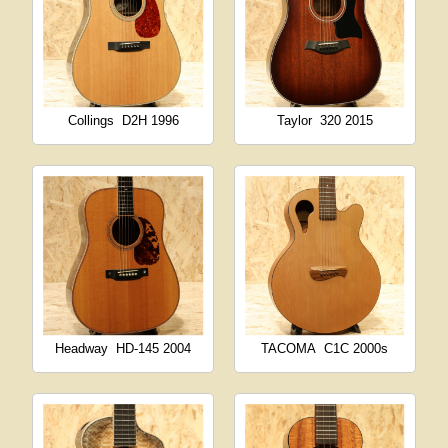
Collings
D2H 1996
Taylor
320 2015
Headway
HD-145 2004
TACOMA
C1C 2000s