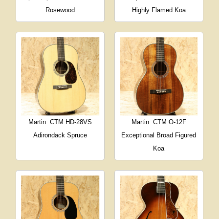
Rosewood
Highly Flamed Koa
Martin
CTM HD-28VS
Martin
CTM O-12F
Adirondack Spruce
Exceptional Broad Figured
Koa