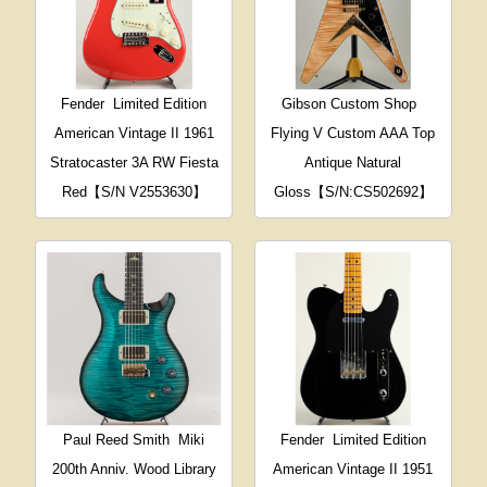
Fender
Limited Edition
Gibson Custom Shop
American Vintage II 1961
Flying V Custom AAA Top
Stratocaster 3A RW Fiesta
Antique Natural
Red【S/N V2553630】
Gloss【S/N:CS502692】
Paul Reed Smith
Miki
Fender
Limited Edition
200th Anniv. Wood Library
American Vintage II 1951