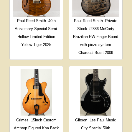
Paul Reed Smith
40th
Paul Reed Smith
Private
Aniversary Special Semi-
Stock #2386 McCarty
Hollow Limited Edition
Brazilian RW Finger Board
Yellow Tiger 2025
with piezo system
Charcoal Burst 2009
Grimes
15inch Custom
Gibson
Les Paul Music
Archtop Figured Koa Back
City Special 50th