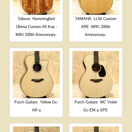
Gibson
Hummingbird
YAMAHA
LL56 Custom
Ultima Custom All Koa -
ARE -MIKI 200th
MIKI 200th Anniversary-
Anniversary-
Furch Guitars
Yellow Gc-
Furch Guitars
MC Violet
AR a
Gc-EM a SPE