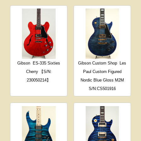
Gibson
ES-335 Sixties
Gibson Custom Shop
Les
Cherry 【S/N:
Paul Custom Figured
230050214】
Nordic Blue Gloss M2M
S/N:CS501916