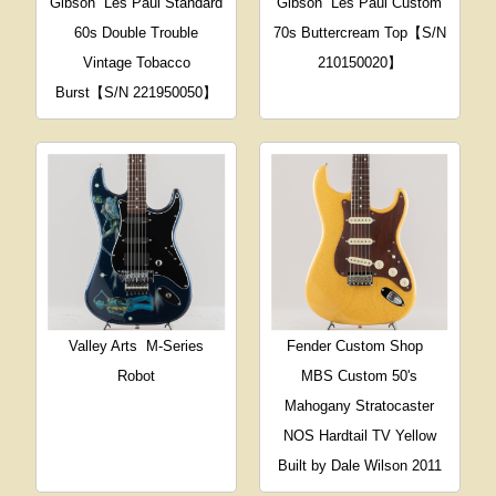
Gibson
Les Paul Standard
Gibson
Les Paul Custom
60s Double Trouble
70s Buttercream Top【S/N
Vintage Tobacco
210150020】
Burst【S/N 221950050】
Valley Arts
M-Series
Fender Custom Shop
Robot
MBS Custom 50's
Mahogany Stratocaster
NOS Hardtail TV Yellow
Built by Dale Wilson 2011