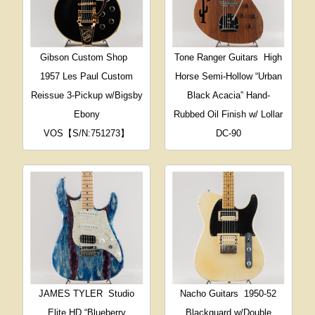
Gibson Custom Shop
Tone Ranger Guitars
High
1957 Les Paul Custom
Horse Semi-Hollow “Urban
Reissue 3-Pickup w/Bigsby
Black Acacia” Hand-
Ebony
Rubbed Oil Finish w/ Lollar
VOS【S/N:751273】
DC-90
JAMES TYLER
Studio
Nacho Guitars
1950-52
Elite HD “Blueberry
Blackguard w/Double