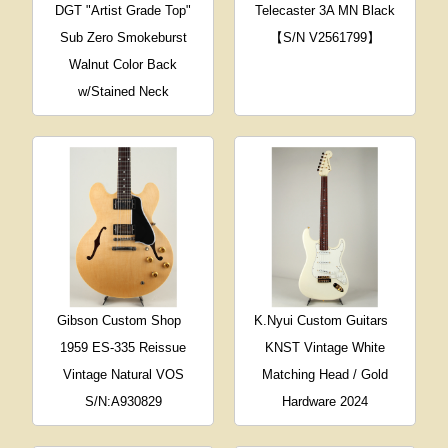
DGT "Artist Grade Top"
Telecaster 3A MN Black
Sub Zero Smokeburst
【S/N V2561799】
Walnut Color Back
w/Stained Neck
Gibson Custom Shop
K.Nyui Custom Guitars
1959 ES-335 Reissue
KNST Vintage White
Vintage Natural VOS
Matching Head / Gold
S/N:A930829
Hardware 2024