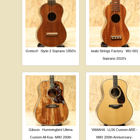
Gretsch
Style-2 Soprano 1950's
Iwaki Strings Factory
WU-001
Soprano 2010's
Gibson
Hummingbird Ultima
YAMAHA
LL56 Custom ARE -
Custom All Koa -MIKI 200th
MIKI 200th Anniversary-