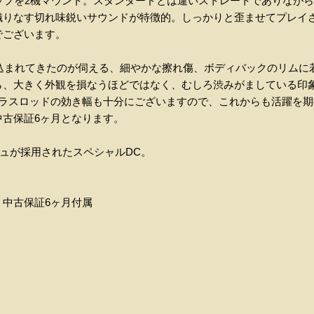
アップを2機マウント。スタンダードとは違いストレートでありなが
織りなす切れ味鋭いサウンドが特徴的。しっかりと歪ませてプレイ
でございます。
き込まれてきたのが伺える、細やかな擦れ傷、ボディバックのリム
ら、大きく外観を損なうほどではなく、むしろ渋みがましている印
トラスロッドの効き幅も十分にございますので、これからも活躍を
古保証6ヶ月となります。
ュが採用されたスペシャルDC。
中古保証6ヶ月付属