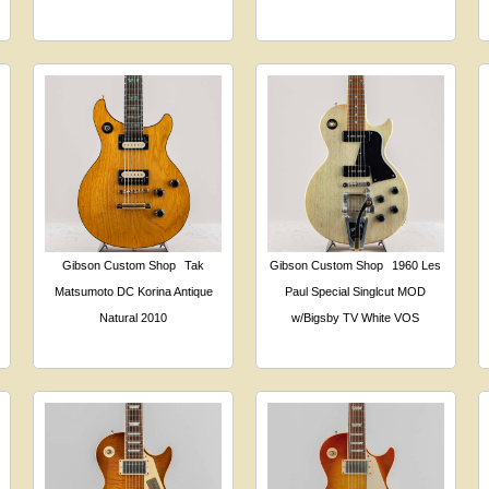
Gibson Custom Shop
Tak
Gibson Custom Shop
1960 Les
Matsumoto DC Korina Antique
Paul Special Singlcut MOD
Natural 2010
w/Bigsby TV White VOS