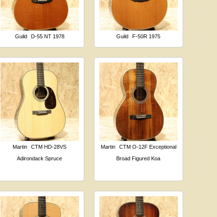
Guild
D-55 NT 1978
Guild
F-50R 1975
Martin
CTM HD-28VS
Martin
CTM O-12F Exceptional
Adirondack Spruce
Broad Figured Koa