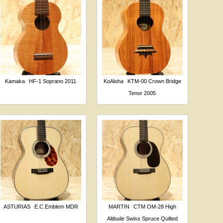
Kamaka
HF-1 Soprano 2011
KoAloha
KTM-00 Crown Bridge
Tenor 2005
ASTURIAS
E.C.Emblem MDR
MARTIN
CTM OM-28 High
Altitude Swiss Spruce Quilted