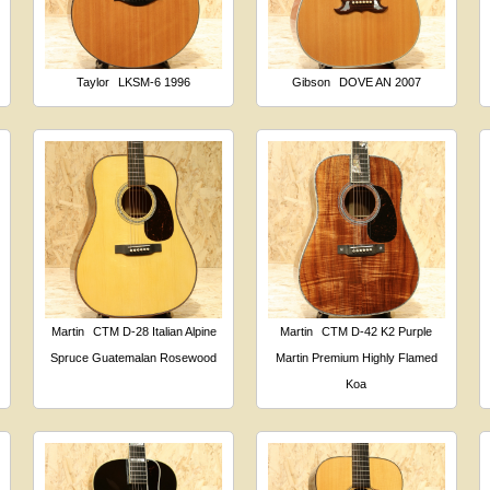
Taylor
LKSM-6 1996
Gibson
DOVE AN 2007
Martin
CTM D-28 Italian Alpine
Martin
CTM D-42 K2 Purple
Spruce Guatemalan Rosewood
Martin Premium Highly Flamed
Koa