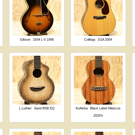
Gibson
1934 L-5 1995
Collings
D1A 2004
L.Luthier
Sand BSB EQ
KoAloha
Black Label Hibiscus
2020's