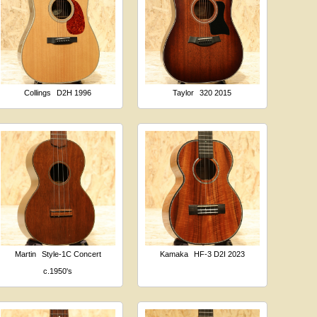
Collings
D2H 1996
Taylor
320 2015
Martin
Style-1C Concert
Kamaka
HF-3 D2I 2023
c.1950's