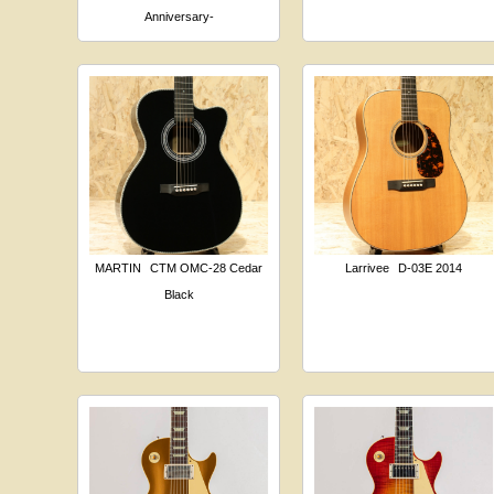
Anniversary-
MARTIN
CTM OMC-28 Cedar
Larrivee
D-03E 2014
Black