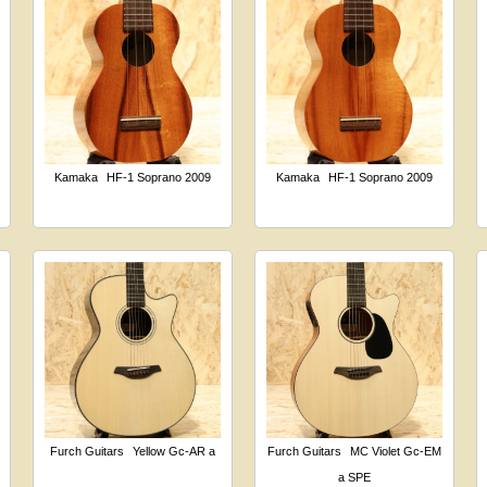
Kamaka
HF-1 Soprano 2009
Kamaka
HF-1 Soprano 2009
Furch Guitars
Yellow Gc-AR a
Furch Guitars
MC Violet Gc-EM
a SPE