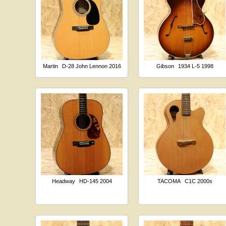
Martin
D-28 John Lennon 2016
Gibson
1934 L-5 1998
Headway
HD-145 2004
TACOMA
C1C 2000s