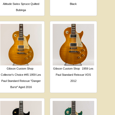
Altitude Swiss Spruce Quilted
Black
Bubinga
Gibson Custom Shop
Gibson Custom Shop
1959 Les
Collector's Choice #45 1959 Les
Paul Standard Reissue VOS
Paul Standard Reissue "Danger
2012
Burst" Aged 2016