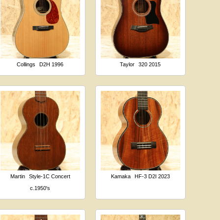
Collings
D2H 1996
Taylor
320 2015
Martin
Style-1C Concert
Kamaka
HF-3 D2I 2023
c.1950's