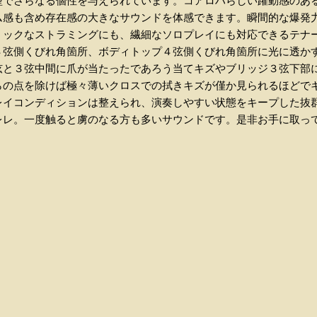
型でさらなる個性を与えられています。コアロハらしい躍動感のあ
ム感も含め存在感の大きなサウンドを体感できます。瞬間的な爆発
ミックなストラミングにも、繊細なソロプレイにも対応できるテナ
４弦側くびれ角箇所、ボディトップ４弦側くびれ角箇所に光に透か
弦と３弦中間に爪が当たったであろう当てキズやブリッジ３弦下部
らの点を除けば極々薄いクロスでの拭きキズが僅か見られるほどで
レイコンディションは整えられ、演奏しやすい状態をキープした抜
レレ。一度触ると虜のなる方も多いサウンドです。是非お手に取っ