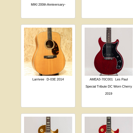
MIKI 200th Anniversary-
Larrivee
D-03E 2014
AMEA3-70C001
Les Paul
Special Tribute DC Worn Cherry
2019