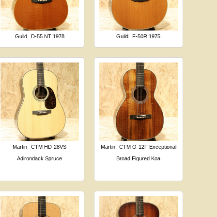
Guild
D-55 NT 1978
Guild
F-50R 1975
Martin
CTM HD-28VS
Martin
CTM O-12F Exceptional
Adirondack Spruce
Broad Figured Koa