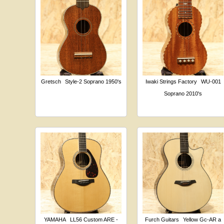
Gretsch
Style-2 Soprano 1950's
Iwaki Strings Factory
WU-001
Soprano 2010's
YAMAHA
LL56 Custom ARE -
Furch Guitars
Yellow Gc-AR a