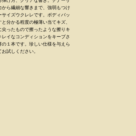
る弾け方、クリアな響き。テナーサ
力から繊細な響きまで、強弱もつけ
ーサイズウクレレです。ボディバッ
すと分かる程度の極薄い当てキズ、
に尖ったもので擦ったような擦りキ
キレイなコンディションをキープさ
群の１本です。珍しい仕様を与えら
てお試しください。