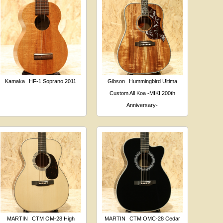
Kamaka
HF-1 Soprano 2011
Gibson
Hummingbird Ultima
Custom All Koa -MIKI 200th
Anniversary-
MARTIN
CTM OM-28 High
MARTIN
CTM OMC-28 Cedar