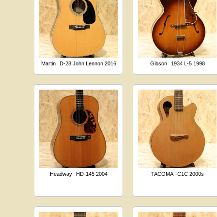
Martin
D-28 John Lennon 2016
Gibson
1934 L-5 1998
Headway
HD-145 2004
TACOMA
C1C 2000s