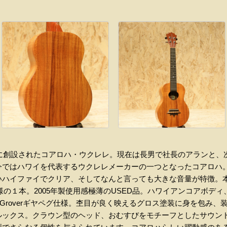
年に創設されたコアロハ・ウクレレ。現在は長男で社長のアランと
今ではハワイを代表するウクレレメーカーの一つとなったコアロハ
いハイファイでクリア、そしてなんと言っても大きな音量が特徴。
ジ仕様の１本。2005年製使用感極薄のUSED品。ハワイアンコアボ
Groverギヤペグ仕様。杢目が良く映えるグロス塗装に身を包み、
ルックス。クラウン型のヘッド、おむすびをモチーフとしたサウン