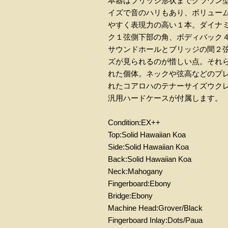
本器はブリッジ形状までクラウン
イズで音のハリもあり、ボリュー
やすく表現力の高い１本。ダイナ
ク１弦側下部の角、ボディバック
サウンドホールとブリッジの間２
ズが見られるのが惜しい点。それ
れた個体。ネックや弦高などのプ
れたコアロハのテナーサイズウク
汎用ハードケースが付属します。
Condition:EX++
Top:Solid Hawaiian Koa
Side:Solid Hawaiian Koa
Back:Solid Hawaiian Koa
Neck:Mahogany
Fingerboard:Ebony
Bridge:Ebony
Machine Head:Grover/Black
Fingerboard Inlay:Dots/Paua