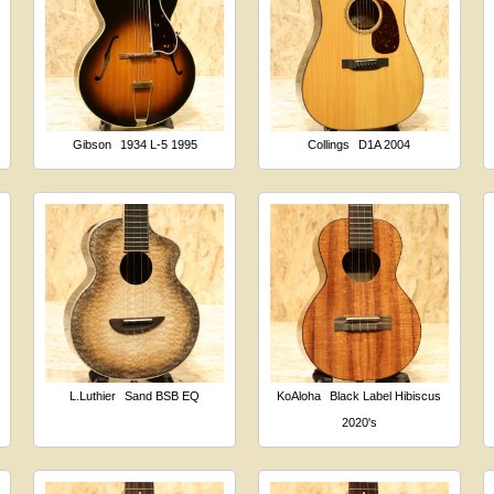
Gibson
1934 L-5 1995
Collings
D1A 2004
L.Luthier
Sand BSB EQ
KoAloha
Black Label Hibiscus
2020's