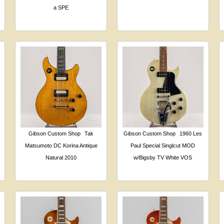
a SPE
Gibson Custom Shop
Tak
Gibson Custom Shop
1960 Les
Matsumoto DC Korina Antique
Paul Special Singlcut MOD
Natural 2010
w/Bigsby TV White VOS