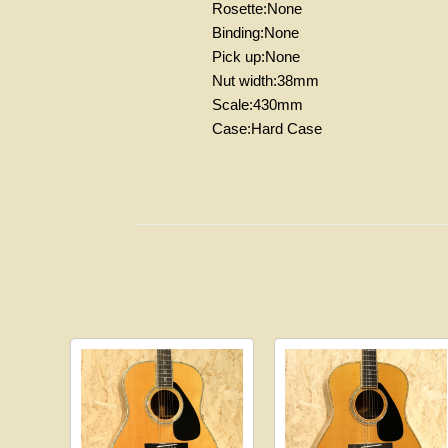
Rosette:None
Binding:None
Pick up:None
Nut width:38mm
Scale:430mm
Case:Hard Case