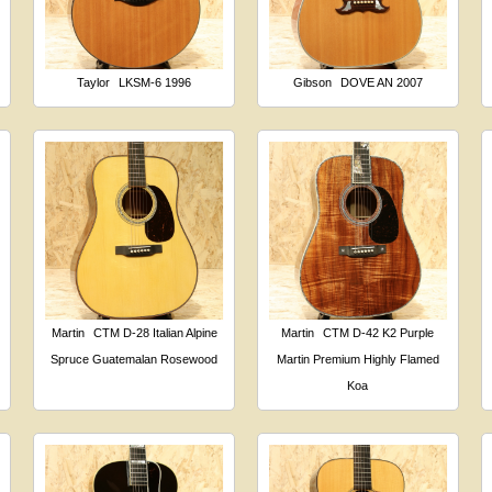
Taylor
LKSM-6 1996
Gibson
DOVE AN 2007
Martin
CTM D-28 Italian Alpine
Martin
CTM D-42 K2 Purple
Spruce Guatemalan Rosewood
Martin Premium Highly Flamed
Koa