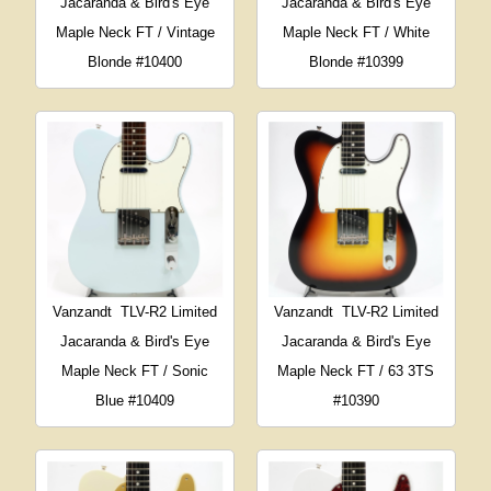
Jacaranda & Bird's Eye
Jacaranda & Bird's Eye
Maple Neck FT / Vintage
Maple Neck FT / White
Blonde #10400
Blonde #10399
Vanzandt
TLV-R2 Limited
Vanzandt
TLV-R2 Limited
Jacaranda & Bird's Eye
Jacaranda & Bird's Eye
Maple Neck FT / Sonic
Maple Neck FT / 63 3TS
Blue #10409
#10390