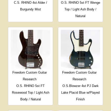
C.S. RHINO 4st Alder /
O.S. RHINO 5st FT Wenge
Burgundy Mist
Top / Light Ash Body /
Natural
Freedom Custom Guitar
Freedom Custom Guitar
Research
Research
O.S. RHINO 5st FT
O.S.Blowzer 4st PJ Dark
Rosewood Top / Light Ash
Lake Placid Blue w/Played
Body / Natural
Finish