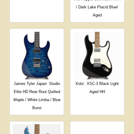
/ Dark Lake Placid Blue/
Aged
James Tyler Japan
Studio
Xotic
XSC-3 Black Light
Elite HD Rear Rout Quilted
Aged HH
Maple / White Limba / Blue
Burst