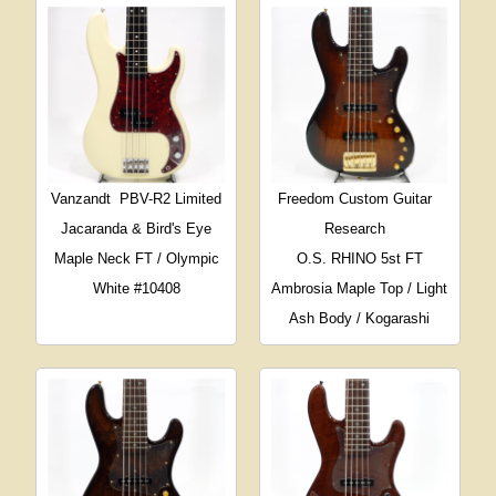
Vanzandt
PBV-R2 Limited
Freedom Custom Guitar
Jacaranda & Bird's Eye
Research
Maple Neck FT / Olympic
O.S. RHINO 5st FT
White #10408
Ambrosia Maple Top / Light
Ash Body / Kogarashi