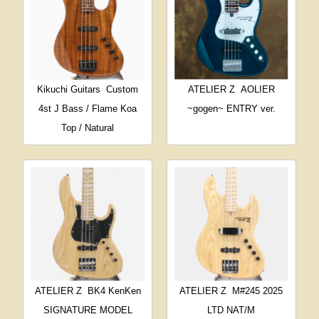
Kikuchi Guitars
Custom
ATELIER Z
AOLIER
4st J Bass / Flame Koa
~gogen~ ENTRY ver.
Top / Natural
ATELIER Z
BK4 KenKen
ATELIER Z
M#245 2025
SIGNATURE MODEL
LTD NAT/M