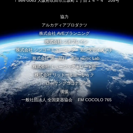
〒564-0063 大阪府吹田市江坂町１丁目１４－４ 205号
協力
アルカディアプロダクツ
株式会社 AVEプランニング
株式会社 ジオブレイン
株式会社 シンコーミュージック・エンタテイメント
株式会社 第一紙行 Tule music Lab.
株式会社 ミュージックトレード社
株式会社 リットーミュージック
ローリングココナッツ
後援
一般社団法人 全国楽器協会 FM COCOLO 765