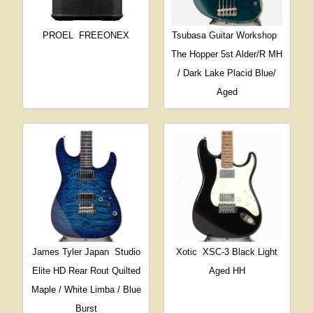
PROEL
FREEONEX
Tsubasa Guitar Workshop
The Hopper 5st Alder/R MH
/ Dark Lake Placid Blue/
Aged
James Tyler Japan
Studio
Xotic
XSC-3 Black Light
Elite HD Rear Rout Quilted
Aged HH
Maple / White Limba / Blue
Burst