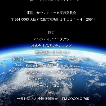
運営 サウンドメッセ実行委員会
〒564-0063 大阪府吹田市江坂町１丁目１４－４ 205号
協力
アルカディアプロダクツ
株式会社 AVEプランニング
株式会社 ジオブレイン
株式会社 シンコーミュージック・エンタテイメント
株式会社 第一紙行 Tule music Lab.
株式会社 ミュージックトレード社
株式会社 リットーミュージック
ローリングココナッツ
後援
一般社団法人 全国楽器協会 FM COCOLO 765