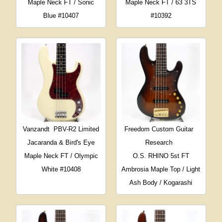
Maple Neck FT / Sonic
Maple Neck FT / 63 3TS
Blue #10407
#10392
Vanzandt
PBV-R2 Limited
Freedom Custom Guitar
Jacaranda & Bird's Eye
Research
Maple Neck FT / Olympic
O.S. RHINO 5st FT
White #10408
Ambrosia Maple Top / Light
Ash Body / Kogarashi