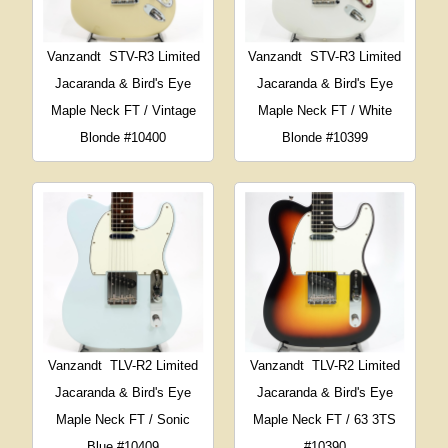
Vanzandt
STV-R3 Limited
Vanzandt
STV-R3 Limited
Jacaranda & Bird's Eye
Jacaranda & Bird's Eye
Maple Neck FT / Vintage
Maple Neck FT / White
Blonde #10400
Blonde #10399
Vanzandt
TLV-R2 Limited
Vanzandt
TLV-R2 Limited
Jacaranda & Bird's Eye
Jacaranda & Bird's Eye
Maple Neck FT / Sonic
Maple Neck FT / 63 3TS
Blue #10409
#10390