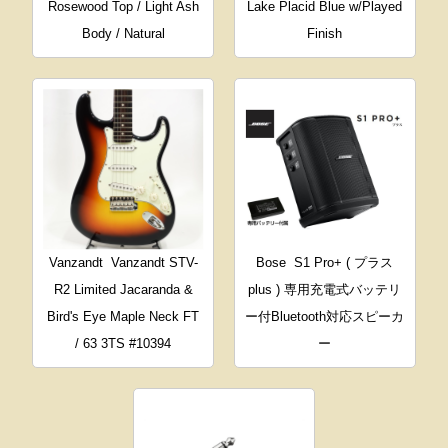
Rosewood Top / Light Ash
Lake Placid Blue w/Played
Body / Natural
Finish
Vanzandt
Vanzandt STV-
Bose
S1 Pro+ ( プラス
R2 Limited Jacaranda &
plus ) 専用充電式バッテリ
Bird's Eye Maple Neck FT
ー付Bluetooth対応スピーカ
/ 63 3TS #10394
ー