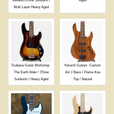
Metallic/3Tone Sunburst /
Aged
Multi Layer Heavy Aged
Tsubasa Guitar Workshop
Kikuchi Guitars
Custom
The Earth Alder / 3Tone
4st J Bass / Flame Koa
Sunburst / Heavy Aged
Top / Natural