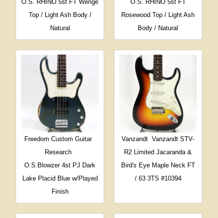
O.S. RHINO 5st FT Wenge
O.S. RHINO 5st FT
Top / Light Ash Body /
Rosewood Top / Light Ash
Natural
Body / Natural
Freedom Custom Guitar
Vanzandt
Vanzandt STV-
Research
R2 Limited Jacaranda &
O.S.Blowzer 4st PJ Dark
Bird's Eye Maple Neck FT
Lake Placid Blue w/Played
/ 63 3TS #10394
Finish