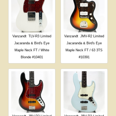
Vanzandt
TLV-R3 Limited
Vanzandt
JMV-R2 Limited
Jacaranda & Bird's Eye
Jacaranda & Bird's Eye
Maple Neck FT / White
Maple Neck FT / 63 3TS
Blonde #10401
#10391