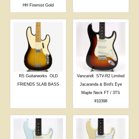
HH Firemist Gold
RS Guitarworks
OLD
Vanzandt
STV-R2 Limited
FRIENDS SLAB BASS
Jacaranda & Bird's Eye
Maple Neck FT / 3TS
#10398