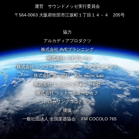
運営 サウンドメッセ実行委員会
〒564-0063 大阪府吹田市江坂町１丁目１４－４ 205号
協力
アルカディアプロダクツ
株式会社 AVEプランニング
株式会社 ジオブレイン
株式会社 シンコーミュージック・エンタテイメント
株式会社 第一紙行 Tule music Lab.
株式会社 ミュージックトレード社
株式会社 リットーミュージック
ローリングココナッツ
後援
一般社団法人 全国楽器協会 FM COCOLO 765