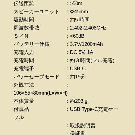
伝送距離 ：≥50m
スピーカーユニット ：Φ45mm
駆動時間 ：約5 時間
周波数帯域 ：2.402-2.408GHz
Ｓ／Ｎ ：>60dB
バッテリー仕様 ：3.7V/1200mAh
充電入力 ：DC 5V, 1A
充電時間 ：約３時間(フル充電)
充電端子 ：USB-C
パワーセーブモード ：約15分
外観寸法 ：
106×55×80mm(L×W×H)
本体質量 ：約203ｇ
付属品 ：USB Type-C充電ケー
ブル
：取扱説明書
：保証書