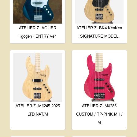
ATELIER Z
AOLIER
ATELIER Z
BK4 KenKen
~gogen~ ENTRY ver.
SIGNATURE MODEL
ATELIER Z
M#245 2025
ATELIER Z
M#285
LTD NAT/M
CUSTOM / TP-PINK MH /
M