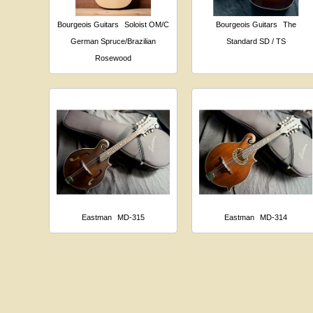
Bourgeois Guitars
Soloist OM/C
Bourgeois Guitars
The
German Spruce/Brazilian
Standard SD / TS
Rosewood
Eastman
MD-315
Eastman
MD-314