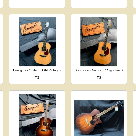
Bourgeois Guitars
OM Vintage /
Bourgeois Guitars
D Signature /
TS
TS