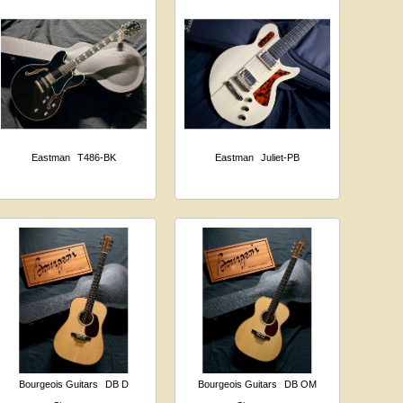
Eastman
T486-BK
Eastman
Juliet-PB
Bourgeois Guitars
DB D
Bourgeois Guitars
DB OM