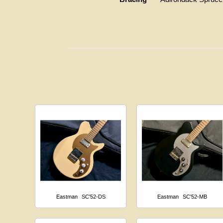
Eastman
SC'52-DS
Eastman
SC'52-MB