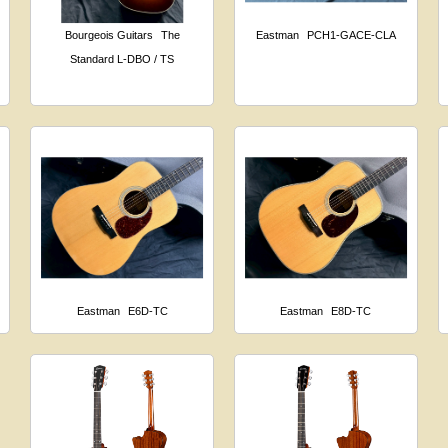
Bourgeois Guitars
The
Eastman
PCH1-GACE-CLA
Standard L-DBO / TS
Eastman
E6D-TC
Eastman
E8D-TC