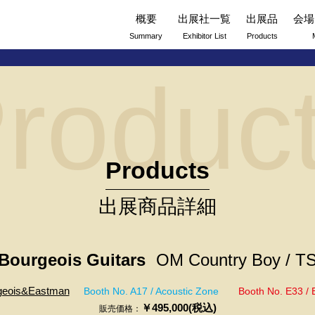
概要
出展社一覧
出展品
会場
Summary
Exhibitor List
Products
roduc
Products
出展商品詳細
Bourgeois Guitars
OM Country Boy / T
geois&Eastman
Booth No. A17 / Acoustic Zone
Booth No. E33 / 
￥495,000(税込)
販売価格：