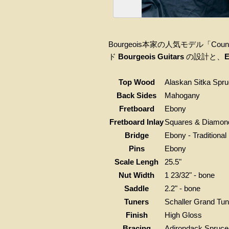
Bourgeois本家の人気モデル「
ド
Bourgeois Guitars
の設計と、
Top Wood
Alaskan Sitka Spr
Back Sides
Mahogany
Fretboard
Ebony
Fretboard Inlay
Squares & Diamon
Bridge
Ebony - Traditional
Pins
Ebony
Scale Lengh
25.5"
Nut Width
1 23/32" - bone
Saddle
2.2" - bone
Tuners
Schaller Grand Tun
Finish
High Gloss
Bracing
Adirondack Spruce