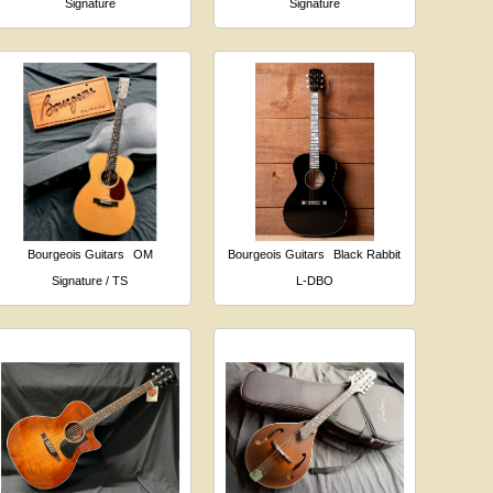
Signature
Signature
Bourgeois Guitars
OM
Bourgeois Guitars
Black Rabbit
Signature / TS
L-DBO