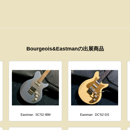
Bourgeois&Eastmanの出展商品
Eastman
SC'52-IBM
Eastman
DC'62-DS