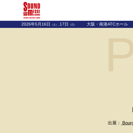
2026年5月16日
,17日
大阪・南港ATCホール
（土）
（日）
P
出展：
Bour