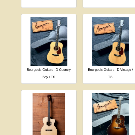
Bourgeois Guitars
D Country
Bourgeois Guitars
D Vintage /
Boy / TS
TS