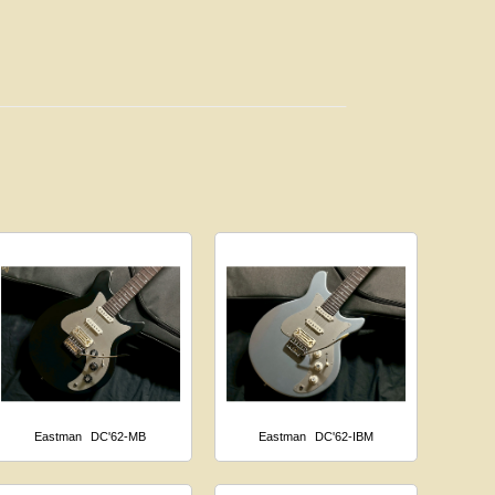
Eastman
DC'62-MB
Eastman
DC'62-IBM