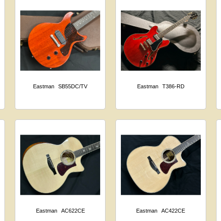
Eastman
SB55DC/TV
Eastman
T386-RD
Eastman
AC622CE
Eastman
AC422CE