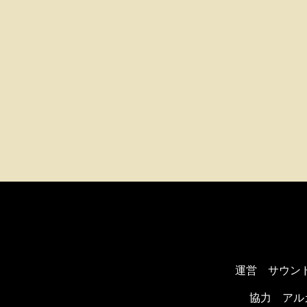
運営 サウン
協力
アル