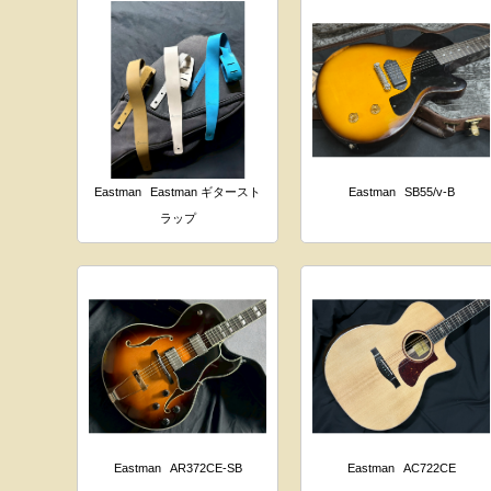
Eastman
Eastman ギタースト
Eastman
SB55/v-B
ラップ
Eastman
AR372CE-SB
Eastman
AC722CE