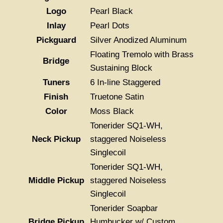
Logo
Pearl Black
Inlay
Pearl Dots
Pickguard
Silver Anodized Aluminum
Floating Tremolo with Brass
Bridge
Sustaining Block
Tuners
6 In-line Staggered
Finish
Truetone Satin
Color
Moss Black
Tonerider SQ1-WH,
Neck Pickup
staggered Noiseless
Singlecoil
Tonerider SQ1-WH,
Middle Pickup
staggered Noiseless
Singlecoil
Tonerider Soapbar
Bridge Pickup
Humbucker w/ Custom