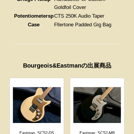
Goldfoil Cover
Potentiometersp
CTS 250K Audio Taper
Case
Fllertone Padded Gig Bag
Bourgeois&Eastmanの出展商品
Eastman
SC'52-DS
Eastman
SC'52-MB