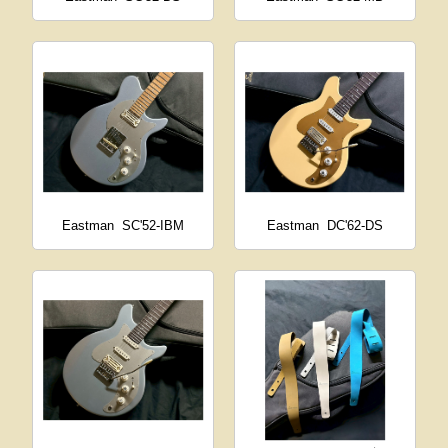
Eastman
SC'52-IBM
Eastman
DC'62-DS