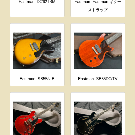
Eastman
DC'62-IBM
Eastman
Eastman ギター
ストラップ
Eastman
SB55/v-B
Eastman
SB55DC/TV