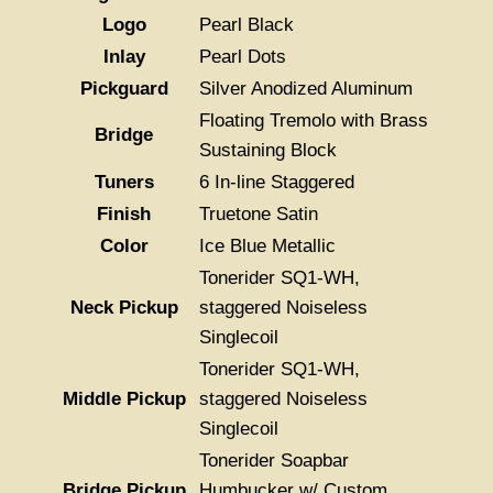
Logo
Pearl Black
Inlay
Pearl Dots
Pickguard
Silver Anodized Aluminum
Floating Tremolo with Brass
Bridge
Sustaining Block
Tuners
6 In-line Staggered
Finish
Truetone Satin
Color
Ice Blue Metallic
Tonerider SQ1-WH,
Neck Pickup
staggered Noiseless
Singlecoil
Tonerider SQ1-WH,
Middle Pickup
staggered Noiseless
Singlecoil
Tonerider Soapbar
Bridge Pickup
Humbucker w/ Custom