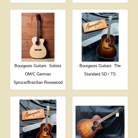
Bourgeois Guitars
Soloist
Bourgeois Guitars
The
OM/C German
Standard SD / TS
Spruce/Brazilian Rosewood