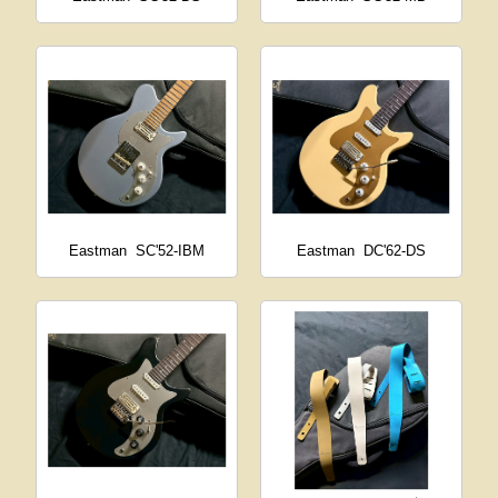
Eastman
SC'52-IBM
Eastman
DC'62-DS