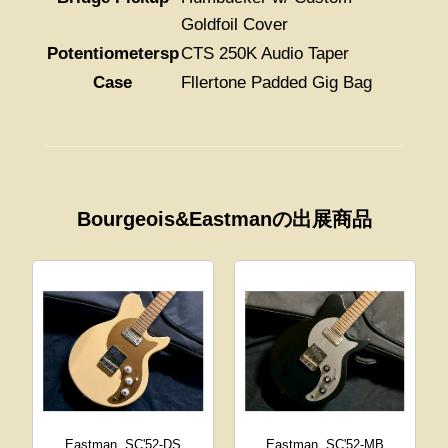
Goldfoil Cover
Potentiometersp
CTS 250K Audio Taper
Case
Fllertone Padded Gig Bag
Bourgeois&Eastmanの出展商品
Eastman
SC'52-DS
Eastman
SC'52-MB