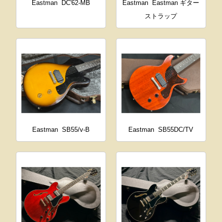
Eastman
DC'62-MB
Eastman
Eastman ギター
ストラップ
Eastman
SB55/v-B
Eastman
SB55DC/TV