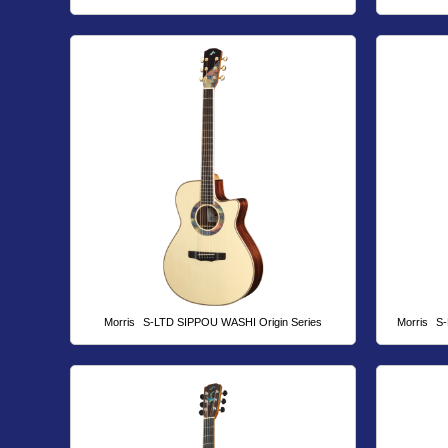
Morris
S-LTD SIPPOU WASHI Origin Series
Morris
S-