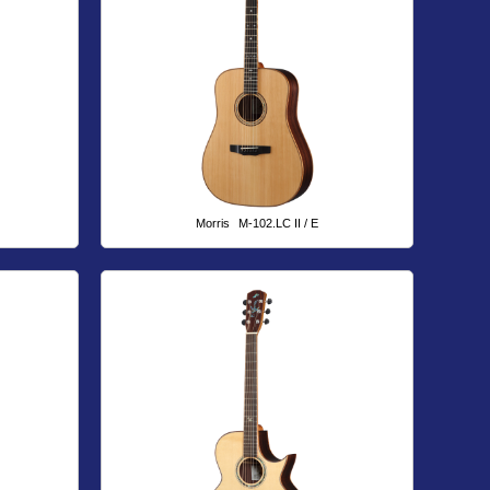
Morris
M-102.LC II / E