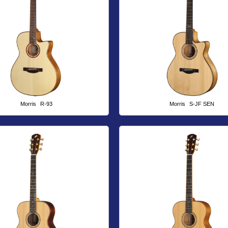
Morris
R-93
Morris
S-JF SEN