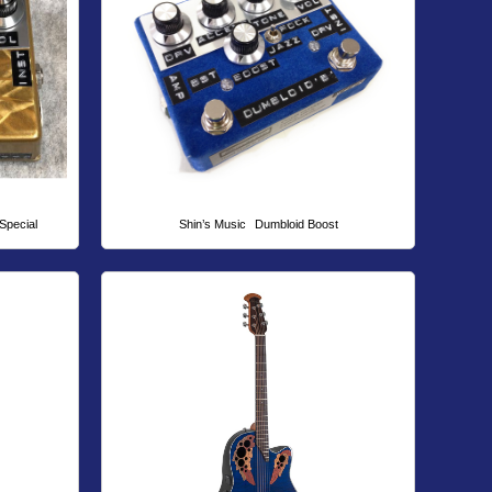
Special
Shin’s Music
Dumbloid Boost