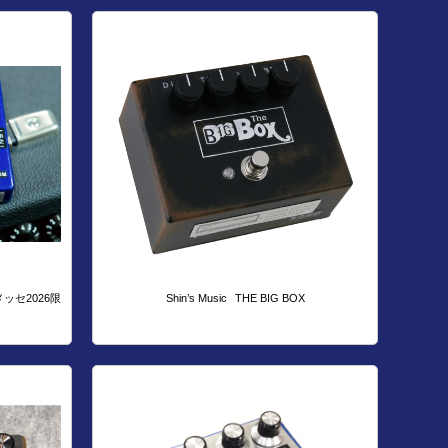
メッセ2026限
Shin’s Music
THE BIG BOX