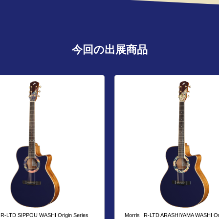
今回の出展商品
R-LTD SIPPOU WASHI Origin Series
Morris
R-LTD ARASHIYAMA WASHI Orig