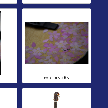
Morris
FE-ART 桜 G