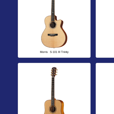
Morris
S-101 III Trinity