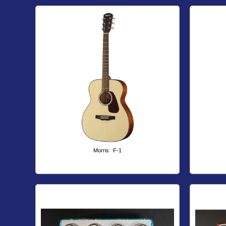
Morris
F-1