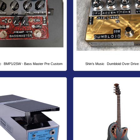
c
BMP1/2SW - Bass Master Pre Custom
Shin’s Music
Dumbloid Over Drive 