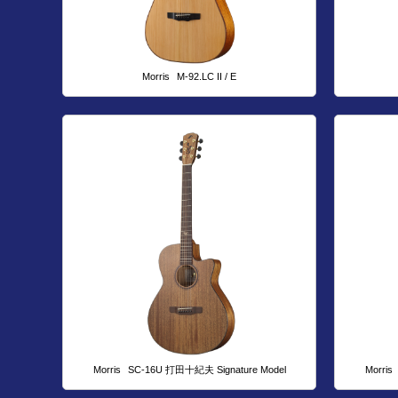
Morris
M-92.LC II / E
Morris
SC-16U 打田十紀夫 Signature Model
Morris