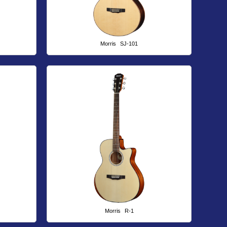
Morris
SJ-101
Morris
R-1