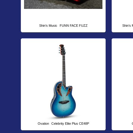
Shin’s Music
FUNN FACE FUZZ
Shin’s 
Ovation
Celebrity Elite Plus CE48P