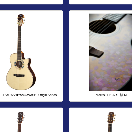
LTD ARASHIYAMA WASHI Origin Series
Morris
FE-ART 桜 M