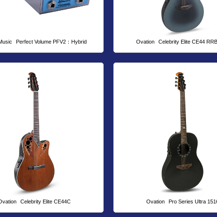
Music
Perfect Volume PFV2：Hybrid
Ovation
Celebrity Elite CE44 RR
Ovation
Celebrity Elite CE44C
Ovation
Pro Series Ultra 151