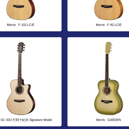
Morris
F-102.LC/E
Morris
F-92.LC/E
SC-32U 打田十紀夫 Signature Model
Morris
GARDEN