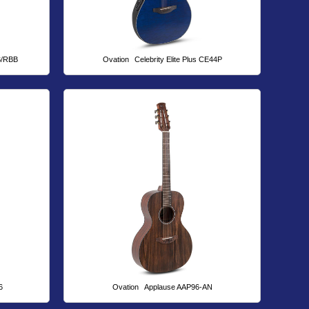
B/RBB
Ovation
Celebrity Elite Plus CE44P
6
Ovation
Applause AAP96-AN