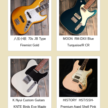
八弦小唄
70s JB Type
MOON
RM-DXII Blue
Firemist Gold
Turquoise/R CR
K.Nyui Custom Guitars
HISTORY
HST/SSH-
KNTE Birds Eye Maple
Premium Aged Shell Pink