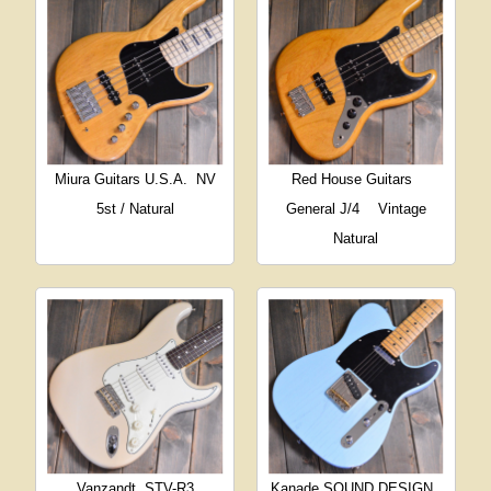
Miura Guitars U.S.A.
NV
Red House Guitars
5st / Natural
General J/4 Vintage
Natural
Vanzandt
STV-R3
Kanade SOUND DESIGN