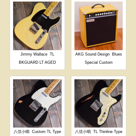
Jimmy Wallace
TL
AKG Sound Design
Blues
BKGUARD LT AGED
Special Custom
八弦小唄
Custom TL Type
八弦小唄
TL Thinline Type