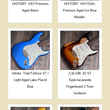
HISTORY
HST-Premium
HISTORY
HST/SSH-
Aged Black
Premium Aged Ice Blue
Metallic
infinite
Trad Fullsize ST /
八弦小唄
62 ST
Light Aged Lake Placid
Type/Jacaranda
Blue
Fingerboard 3 Tone
Sunburst