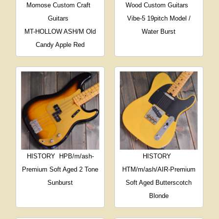
Momose Custom Craft
Wood Custom Guitars
Guitars
Vibe-5 19pitch Model /
MT-HOLLOW ASH/M Old
Water Burst
Candy Apple Red
HISTORY
HPB/m/ash-
HISTORY
Premium Soft Aged 2 Tone
HTM/m/ash/AIR-Premium
Sunburst
Soft Aged Butterscotch
Blonde