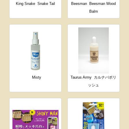
King Snake
Snake Tail
Beesman
Beesman Wood
Balm
Misty
Taurus Army
カルナバポリ
ッシュ