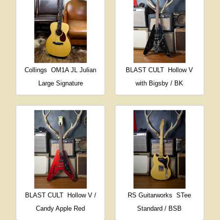
Collings
OM1A JL Julian
BLAST CULT
Hollow V
Large Signature
with Bigsby / BK
BLAST CULT
Hollow V /
RS Guitarworks
STee
Candy Apple Red
Standard / BSB