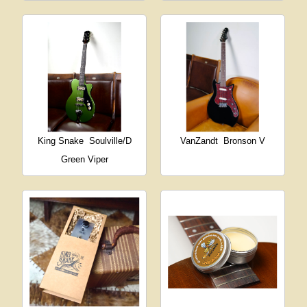
King Snake
Soulville/D
VanZandt
Bronson V
Green Viper