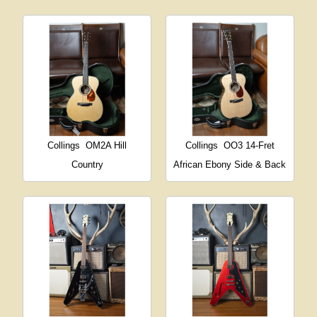
Collings
OM2A Hill
Collings
OO3 14-Fret
Country
African Ebony Side & Back