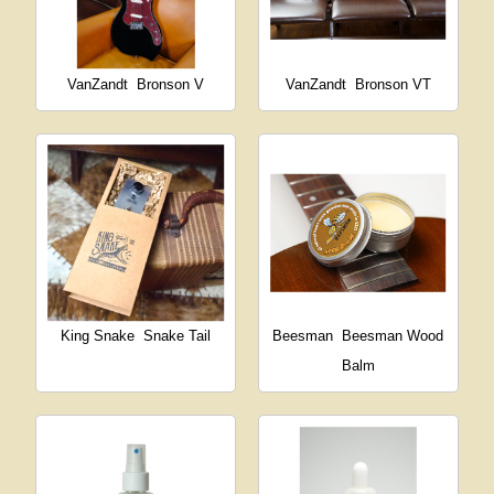
VanZandt
Bronson V
VanZandt
Bronson VT
King Snake
Snake Tail
Beesman
Beesman Wood
Balm