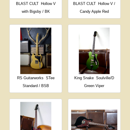
BLAST CULT
Hollow V
BLAST CULT
Hollow V /
with Bigsby / BK
Candy Apple Red
RS Guitarworks
STee
King Snake
Soulville/D
Standard / BSB
Green Viper