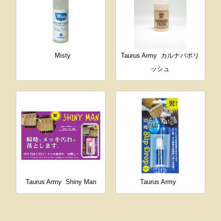
Misty
Taurus Army
カルナバポリ
ッシュ
Taurus Army
Shiny Man
Taurus Army