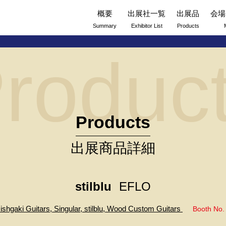
概要
出展社一覧
出展品
会場
Summary
Exhibitor List
Products
roduc
Products
出展商品詳細
stilblu
EFLO
Nishgaki Guitars, Singular, stilblu, Wood Custom Guitars
Booth No. 