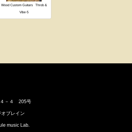
Wood Custom Guitars
Throb &
Vibe-5
１４－４ 205号
ジオブレイン
music Lab.