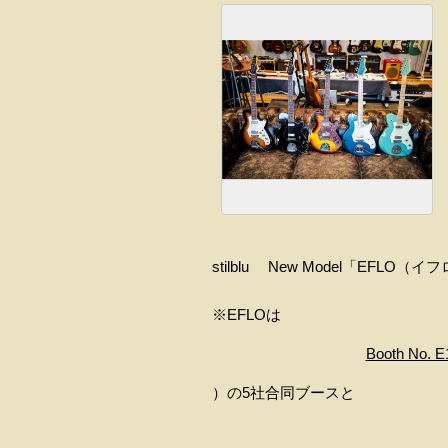
stilblu New Model「EFLO（イ
※EFLOは
Booth No. E1
）の5社合同ブースと