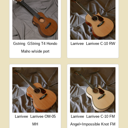
Gstring
GString T4 Hondo
Larrivee
Larrivee C-10 RW
Maho w/side port
Larrivee
Larrivee OM-05
Larrivee
Larrivee C-10 FM
MH
Angel+Impossible Knot FM