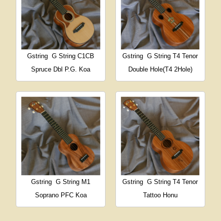
Gstring
G String C1CB
Gstring
G String T4 Tenor
Spruce Dbl P.G. Koa
Double Hole(T4 2Hole)
Gstring
G String M1
Gstring
G String T4 Tenor
Soprano PFC Koa
Tattoo Honu