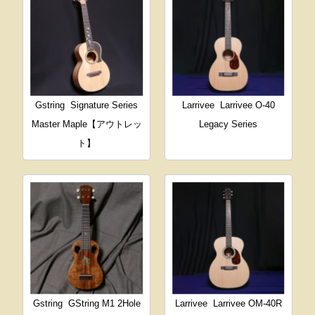
Gstring
Signature Series
Larrivee
Larrivee O-40
Master Maple【アウトレッ
Legacy Series
ト】
Gstring
GString M1 2Hole
Larrivee
Larrivee OM-40R