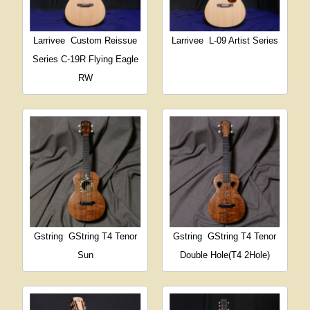
Larrivee
Custom Reissue
Larrivee
L-09 Artist Series
Series C-19R Flying Eagle
RW
Gstring
GString T4 Tenor
Gstring
GString T4 Tenor
Sun
Double Hole(T4 2Hole)