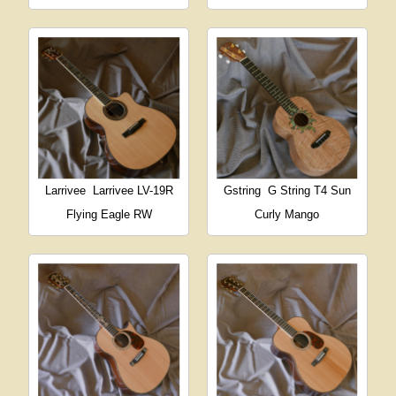
Larrivee
Larrivee LV-19R
Gstring
G String T4 Sun
Flying Eagle RW
Curly Mango