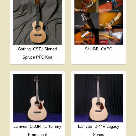
Gstring
CST1 Slotted
SHUBB
CAPO
Spruce PFC Koa
Larrivee
C-03R TE Tommy
Larrivee
D-44R Legacy
Emmanuel
Series