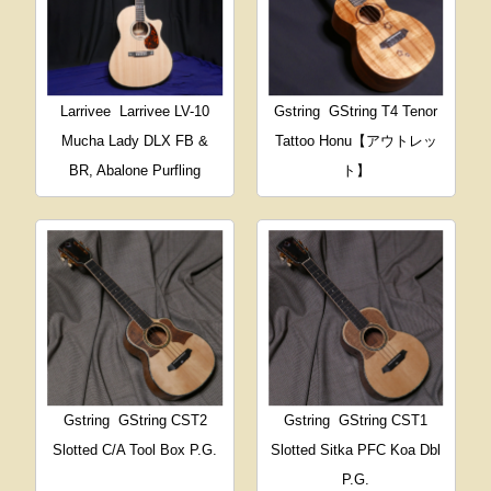
Larrivee
Larrivee LV-10
Gstring
GString T4 Tenor
Mucha Lady DLX FB &
Tattoo Honu【アウトレッ
BR, Abalone Purfling
ト】
Gstring
GString CST2
Gstring
GString CST1
Slotted C/A Tool Box P.G.
Slotted Sitka PFC Koa Dbl
P.G.