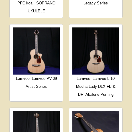
PFC koa SOPRANO
Legacy Series
UKULELE
Larrivee
Larrivee PV-09
Larrivee
Larrivee L-10
Artist Series
Mucha Lady DLX FB &
BR, Abalone Purfling