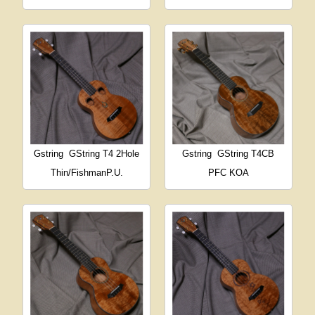
Gstring
GString T4 2Hole
Gstring
GString T4CB
Thin/FishmanP.U.
PFC KOA