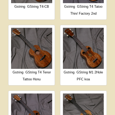
Gstring
GString T4-CB
Gstring
GString T4 Tatoo
Thin/ Factory 2nd
Gstring
GString T4 Tenor
Gstring
GString M1 2Hole
Tattoo Honu
PFC koa