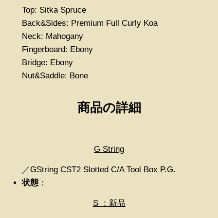
Top: Sitka Spruce
Back&Sides: Premium Full Curly Koa
Neck: Mahogany
Fingerboard: Ebony
Bridge: Ebony
Nut&Saddle: Bone
商品の詳細
G String
／GString CST2 Slotted C/A Tool Box P.G.
状態
：
S ：新品