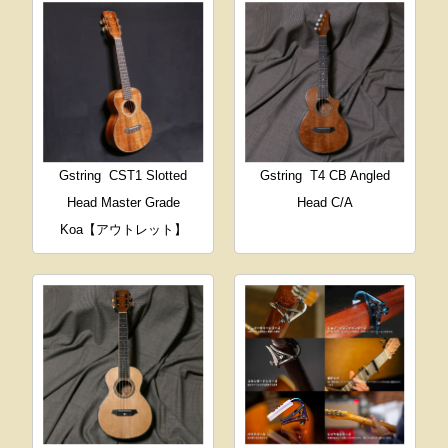
Gstring
CST1 Slotted
Gstring
T4 CB Angled
Head Master Grade
Head C/A
Koa【アウトレット】