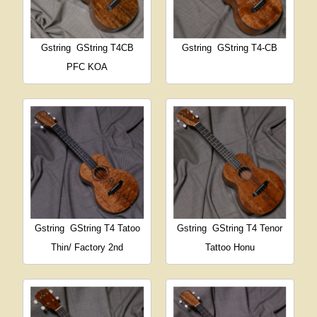
Gstring
GString T4CB
Gstring
GString T4-CB
PFC KOA
Gstring
GString T4 Tatoo
Gstring
GString T4 Tenor
Thin/ Factory 2nd
Tattoo Honu