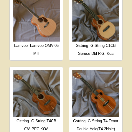
Larrivee
Larrivee OMV-05
Gstring
G String C1CB
MH
Spruce Dbl P.G. Koa
Gstring
G String T4CB
Gstring
G String T4 Tenor
C/A PFC KOA
Double Hole(T4 2Hole)