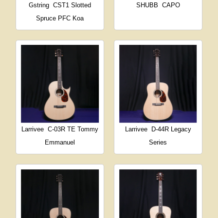
Gstring
CST1 Slotted
SHUBB
CAPO
Spruce PFC Koa
Larrivee
C-03R TE Tommy
Larrivee
D-44R Legacy
Emmanuel
Series