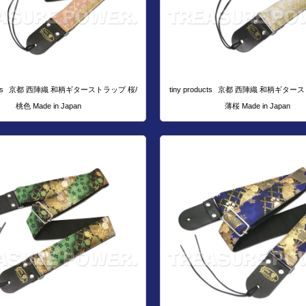
s
京都 西陣織 和柄ギターストラップ 桜/
tiny products
京都 西陣織 和柄ギタース
桃色 Made in Japan
薄桜 Made in Japan