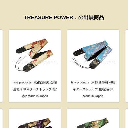
TREASURE POWER．の出展商品
tiny products
京都西陣織 金襴
tiny products
京都 西陣織 和柄
生地 和柄ギターストラップ 桜/
ギターストラップ 桜/空色-銀
赤2 Made in Japan
Made in Japan