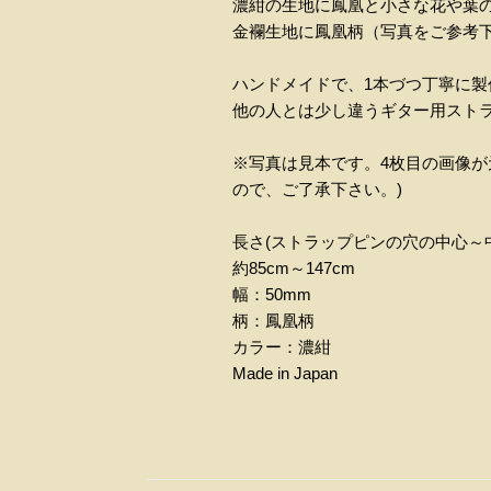
濃紺の生地に鳳凰と小さな花や葉
金襴生地に鳳凰柄（写真をご参考下
ハンドメイドで、1本づつ丁寧に製
他の人とは少し違うギター用スト
※写真は見本です。4枚目の画像が
ので、ご了承下さい。)
長さ(ストラップピンの穴の中心～
約85cm～147cm
幅：50mm
柄：鳳凰柄
カラー：濃紺
Made in Japan