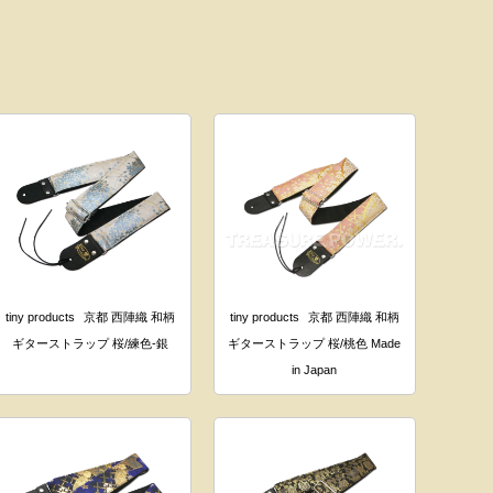
tiny products
京都 西陣織 和柄
tiny products
京都 西陣織 和柄
ギターストラップ 桜/練色-銀
ギターストラップ 桜/桃色 Made
in Japan